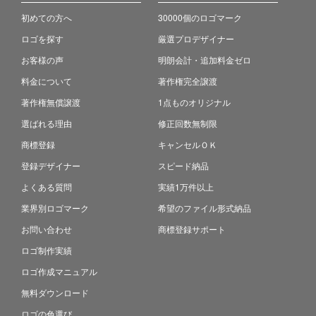
初めての方へ
30000個のロゴマーク
ロゴを探す
厳選プロデザイナー
お客様の声
明朗会計・追加料金ゼロ
料金について
著作権完全譲渡
著作権無償譲渡
1点ものオリジナル
選ばれる理由
修正回数無制限
商標登録
キャンセルＯＫ
登録デザイナー
スピード納品
よくある質問
実績1万件以上
業界別ロゴマーク
希望のファイル形式納品
お問い合わせ
商標登録サポート
ロゴ制作実績
ロゴ作成マニュアル
無料ダウンロード
ロゴの色選び