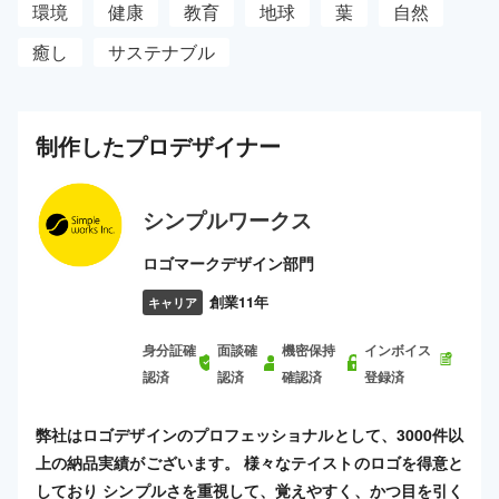
環境
健康
教育
地球
葉
自然
癒し
サステナブル
制作した
プロ
デザイナー
シンプルワークス
ロゴマークデザイン部門
創業11年
キャリア
身分証確
面談確
機密保持
インボイス
認済
認済
確認済
登録済
弊社はロゴデザインのプロフェッショナルとして、3000件以
上の納品実績がございます。 様々なテイストのロゴを得意と
しており シンプルさを重視して、覚えやすく、かつ目を引く