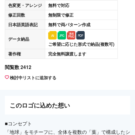
色変更・アレンジ
無料
で対応
修正回数
無制限
で修正
日本語英語表記
無料
で両パターン作成
データ納品
ご希望に応じた形式で納品(複数可)
著作権
完全無料譲渡
します
閲覧数 2412
検討中リストに追加する
この
ロゴ
に込めた想い
■コンセプト
「地球」をモチーフに、全体を複数の「葉」で構成したシ