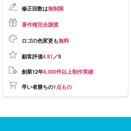
修正回数は
無制限
著作権完全譲渡
ロゴの色変更も
無料
顧客評価
4.91
／5
創業12年
6,000件以上制作実績
早い者勝ちの
1点もの