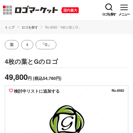
ロゴを探す
メニュー
トップ
ロゴを探す
No.8582「4枚の葉とG」
葉
4
「G」
のロゴ
4枚の葉とG
49,800
円
(税込54,780円)
検討中リストに追加する
No.8582