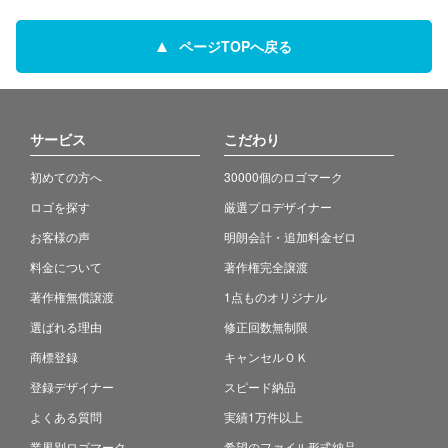
ページTOPへ戻る
サービス
こだわり
初めての方へ
30000個のロゴマーク
ロゴを探す
厳選プロデザイナー
お客様の声
明朗会計・追加料金ゼロ
料金について
著作権完全譲渡
著作権無償譲渡
1点ものオリジナル
選ばれる理由
修正回数無制限
商標登録
キャンセルＯＫ
登録デザイナー
スピード納品
よくある質問
実績1万件以上
業界別ロゴマーク
希望のファイル形式納品