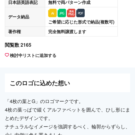
日本語英語表記
無料
で両パターン作成
データ納品
ご希望に応じた形式で納品(複数可)
著作権
完全無料譲渡
します
閲覧数 2165
検討中リストに追加する
この
ロゴ
に込めた想い
「4枚の葉とG」のロゴマークです。
4枚の葉っぱで緩くアルファベットを囲んで、ひし形にま
とめたデザインです。
ナチュラルなイメージを強調するべく、輪郭からずらし、
少し内側に色を置きました。