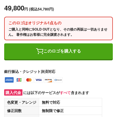
49,800
円
(税込54,780円)
このロゴはオリジナル1点もの
ご購入と同時にSOLD OUTとなり、その後の再販は一切ありませ
ん。 著作権はお客様に完全譲渡されます。
このロゴを購入する
銀行振込・クレジット決済対応
購入代金
には以下のサービスが
すべて
含まれます
色変更・アレンジ
無料
で対応
修正回数
無制限
で修正