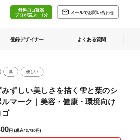
無料ロゴ提案
/
メールでお問い合わせ
5
プロが選ぶ・1分
登録デザイナー
よくある質問
葉
優しい
ずみずしい美しさを描く雫と葉のシ
ボルマーク｜美容・健康・環境向け
ロゴ
800
円
(税込43,780円)