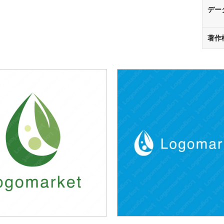
デー
著作