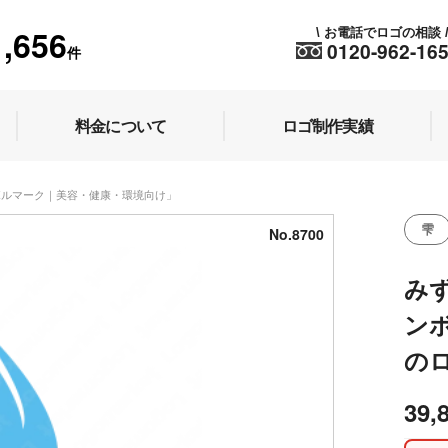
1,656
お電話でロゴの相談
\
0120-962-16
件
料金について
ロゴ制作実績
ンボルマーク｜美容・健康・環境向け」
雫
No.8700
み
ン
の
39,