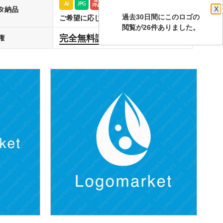
タ納品
X
ご希望に応じた形式で納品(複数可)
過去30日間にこのロゴの
閲覧が26件ありました。
完全無料譲渡
権
します