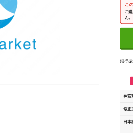
こ
ご購
ん。
銀行振
色変
修正
日本