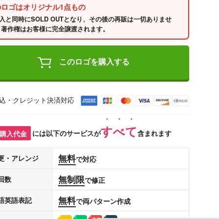
のロゴはオリジナル1点もの
入と同時にSOLD OUTとなり、その後の再販は一切ありませ
 著作権はお客様に完全譲渡されます。
このロゴを購入する
込・クレジット決済対応
すべて
購入代金
には以下のサービスが
含まれます
無料
更・アレンジ
で対応
無制限
回数
で修正
無料
語英語表記
で両パターン作成