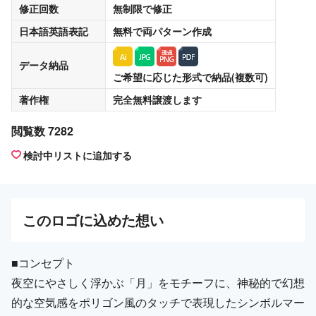
修正回数
無制限
で修正
日本語英語表記
無料
で両パターン作成
データ納品
ご希望に応じた形式で納品(複数可)
著作権
完全無料譲渡
します
閲覧数 7282
検討中リストに追加する
この
ロゴ
に込めた想い
■コンセプト
夜空にやさしく浮かぶ「月」をモチーフに、神秘的で幻想
的な空気感をポリゴン風のタッチで表現したシンボルマー