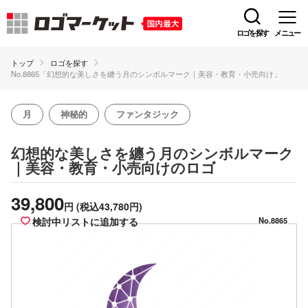
ロゴを探す
メニュー
トップ
ロゴを探す
No.8865「幻想的な美しさを纏う月のシンボルマーク｜美容・教育・小売向け」
月
神秘的
ファンタジック
幻想的な美しさを纏う月のシンボルマーク
のロゴ
｜美容・教育・小売向け
39,800
円
(税込43,780円)
検討中リストに追加する
No.8865