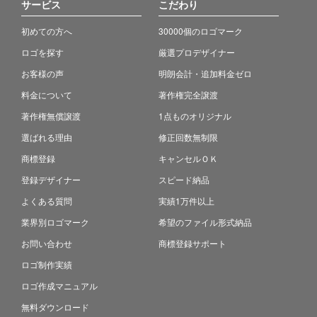
サービス
こだわり
初めての方へ
30000個のロゴマーク
ロゴを探す
厳選プロデザイナー
お客様の声
明朗会計・追加料金ゼロ
料金について
著作権完全譲渡
著作権無償譲渡
1点ものオリジナル
選ばれる理由
修正回数無制限
商標登録
キャンセルＯＫ
登録デザイナー
スピード納品
よくある質問
実績1万件以上
業界別ロゴマーク
希望のファイル形式納品
お問い合わせ
商標登録サポート
ロゴ制作実績
ロゴ作成マニュアル
無料ダウンロード