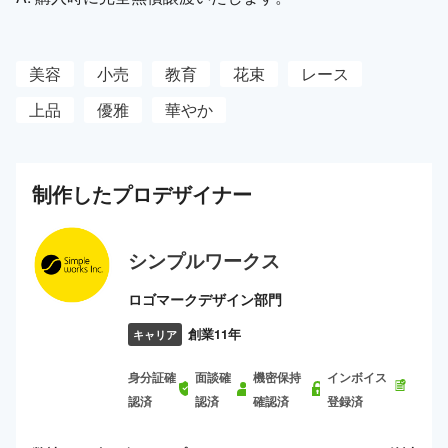
美容
小売
教育
花束
レース
上品
優雅
華やか
制作した
プロ
デザイナー
シンプルワークス
ロゴマークデザイン部門
創業11年
キャリア
身分証確
面談確
機密保持
インボイス
認済
認済
確認済
登録済