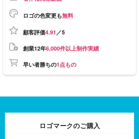
ロゴの色変更も
無料
顧客評価
4.91
／5
創業12年
6,000件以上制作実績
早い者勝ちの
1点もの
ロゴマークのご購入