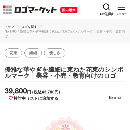
ロゴを探す
メニュー
トップ
ロゴを探す
No.9165「優雅な華やぎを繊細に束ねた花束のシンボルマーク｜美容・小売・教育向
け」
花束
繊細
優しさ
優雅な華やぎを繊細に束ねた花束のシンボ
のロゴ
ルマーク｜美容・小売・教育向け
39,800
円
(税込43,780円)
検討中リストに追加する
No.9165