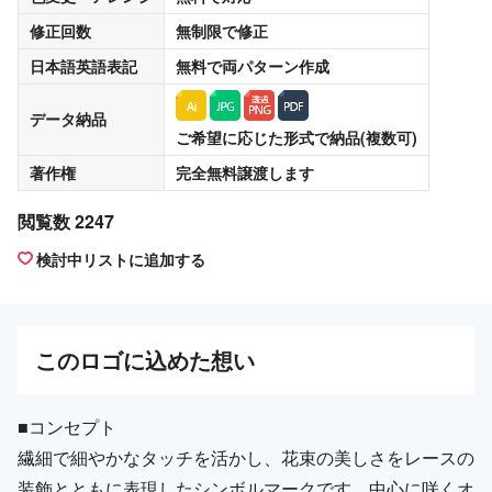
修正回数
無制限
で修正
日本語英語表記
無料
で両パターン作成
データ納品
ご希望に応じた形式で納品(複数可)
著作権
完全無料譲渡
します
閲覧数 2247
検討中リストに追加する
この
ロゴ
に込めた想い
■コンセプト
繊細で細やかなタッチを活かし、花束の美しさをレースの
装飾とともに表現したシンボルマークです。中心に咲くオ