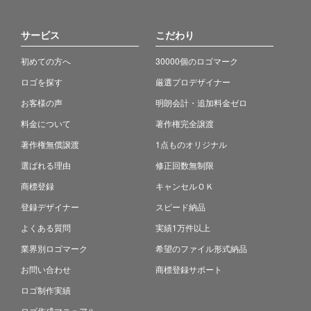
サービス
こだわり
初めての方へ
30000個のロゴマーク
ロゴを探す
厳選プロデザイナー
お客様の声
明朗会計・追加料金ゼロ
料金について
著作権完全譲渡
著作権無償譲渡
1点ものオリジナル
選ばれる理由
修正回数無制限
商標登録
キャンセルＯＫ
登録デザイナー
スピード納品
よくある質問
実績1万件以上
業界別ロゴマーク
希望のファイル形式納品
お問い合わせ
商標登録サポート
ロゴ制作実績
ロゴ作成マニュアル