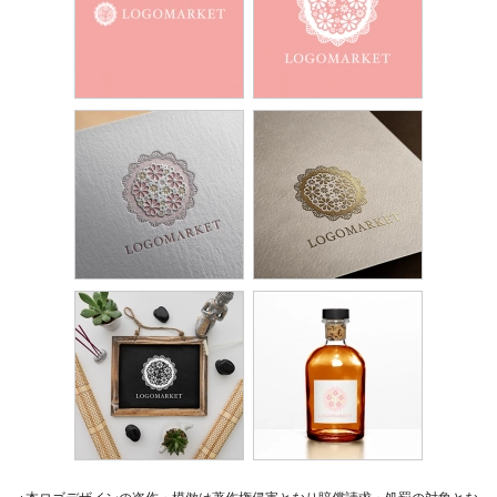
※本ロゴデザインの盗作・模倣は著作権侵害となり賠償請求・処罰の対象とな