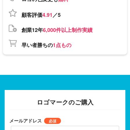
顧客評価
4.91
／5
創業12年
6,000件以上制作実績
早い者勝ちの
1点もの
ロゴマークのご購入
メールアドレス