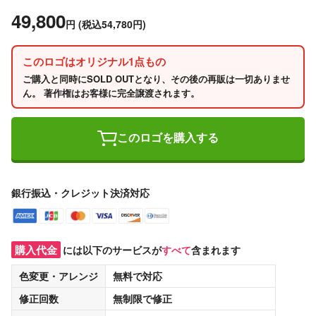
49,800
円
(税込54,780円)
このロゴはオリジナル1点もの
ご購入と同時にSOLD OUTとなり、その後の再販は一切ありませ
ん。 著作権はお客様に完全譲渡されます。
このロゴを購入する
銀行振込・クレジット決済対応
購入代金
には以下のサービスが
すべて
含まれます
色変更・アレンジ
無料
で対応
修正回数
無制限
で修正