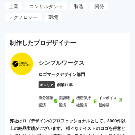
士業
コンサルタント
製造
開発
テクノロジー
環境
制作した
プロ
デザイナー
シンプルワークス
ロゴマークデザイン部門
創業11年
キャリア
身分証確
面談確
機密保持
インボイス
認済
認済
確認済
登録済
弊社はロゴデザインのプロフェッショナルとして、3000件以
上の納品実績がございます。 様々なテイストのロゴを得意と