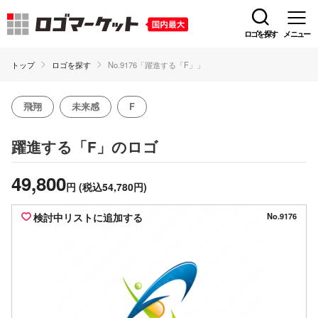
ロゴを探す
メニュー
トップ
ロゴを探す
No.9176「躍進する「F」」
飛翔
未来感
F
のロゴ
躍進する「F」
49,800
円
(税込54,780円)
検討中リストに追加する
No.9176