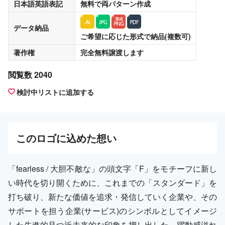
日本語英語表記
無料
で両パターン作成
データ納品
ご希望に応じた形式で納品(複数可)
著作権
完全無料譲渡
します
閲覧数 2040
検討中リストに追加する
この
ロゴ
に込めた想い
「fearless / 大胆不敵な」の頭文字「F」をモチーフに新し
い時代を切り開くために、これまでの「スタンダード」を
打ち破り、新たな価値を追求・発信していく企業や、その
サポートを担う企業(サービス)のシンボルとしてイメージ
した先進的且つ近未来的な印象を押し出した、躍動感溢れ