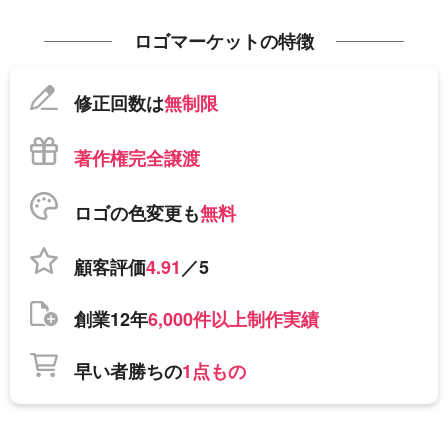
ロゴマーケットの特徴
修正回数は
無制限
著作権完全譲渡
ロゴの色変更も
無料
顧客評価
4.91
／5
創業12年
6,000件以上制作実績
早い者勝ちの
1点もの