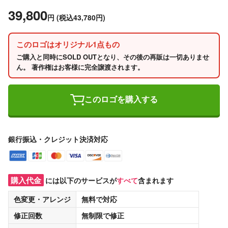
39,800
円
(税込43,780円)
このロゴはオリジナル1点もの
ご購入と同時にSOLD OUTとなり、その後の再販は一切ありませ
ん。 著作権はお客様に完全譲渡されます。
このロゴを購入する
銀行振込・クレジット決済対応
購入代金
には以下のサービスが
すべて
含まれます
色変更・アレンジ
無料
で対応
修正回数
無制限
で修正