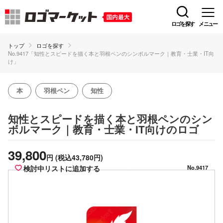
ロゴを探す
メニュー
トップ
ロゴを探す
No.9417「知性とスピードを描く本と羽根ペンのシンボルマーク｜教育・士業・IT向
け」
本
羽根ペン
知性
知性とスピードを描く本と羽根ペンのシン
のロゴ
ボルマーク｜教育・士業・IT向け
39,800
円
(税込43,780円)
検討中リストに追加する
No.9417