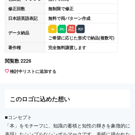
修正回数
無制限
で修正
日本語英語表記
無料
で両パターン作成
データ納品
ご希望に応じた形式で納品(複数可)
著作権
完全無料譲渡
します
閲覧数 2226
検討中リストに追加する
この
ロゴ
に込めた想い
■コンセプト
「本」をモチーフに、知識の蓄積と知性の輝きを象徴的に
表現したシンプルなシンボルマークです。表紙に描かれた