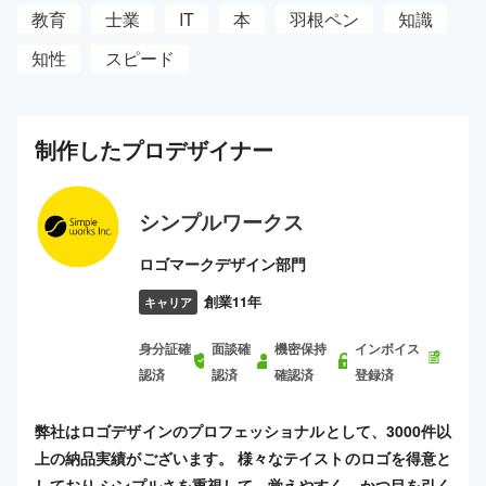
教育
士業
IT
本
羽根ペン
知識
知性
スピード
制作した
プロ
デザイナー
シンプルワークス
ロゴマークデザイン部門
創業11年
キャリア
身分証確
面談確
機密保持
インボイス
認済
認済
確認済
登録済
弊社はロゴデザインのプロフェッショナルとして、3000件以
上の納品実績がございます。 様々なテイストのロゴを得意と
しており シンプルさを重視して、覚えやすく、かつ目を引く