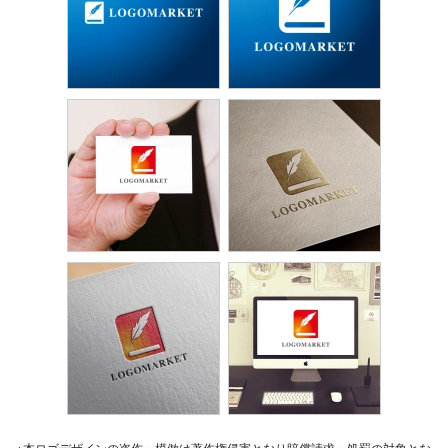
※本ロゴデザインの盗作・模倣は著作権侵害となり賠償請求・処罰の対象とな