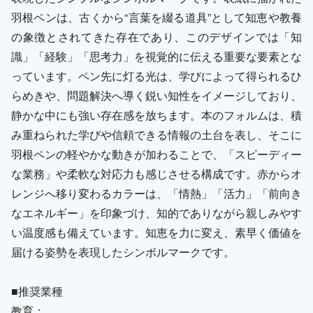
羽根ペンは、古くから“言葉を綴る道具”として知恵や教養
の象徴とされてきた存在であり、このデザインでは「知
識」「経験」「思考力」を視覚的に伝える重要な要素とな
っています。ペン先に灯る光は、学びによって得られるひ
らめきや、問題解決へ導く鋭い知性をイメージしており、
静かな中にも強い存在感を放ちます。本のフォルムは、積
み重ねられた学びや信頼できる情報の土台を表し、そこに
羽根ペンの軽やかな動きが加わることで、「スピーディー
な業務」や柔軟な対応力も感じさせる構成です。赤からオ
レンジへ移り変わるカラーは、「情熱」「活力」「前向き
なエネルギー」を印象づけ、知的でありながら親しみやす
い温度感も備えています。知恵を力に変え、素早く価値を
届ける姿勢を表現したシンボルマークです。
■推奨業種
教育：