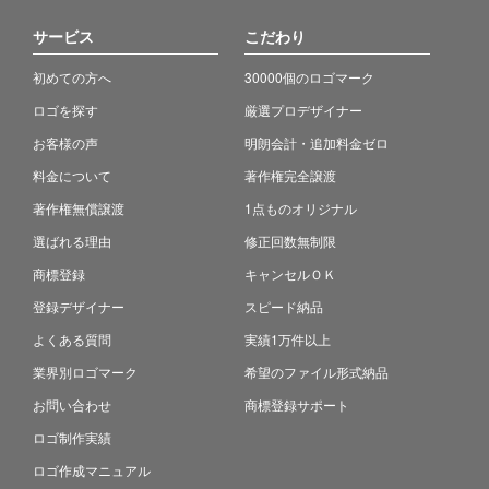
サービス
こだわり
初めての方へ
30000個のロゴマーク
ロゴを探す
厳選プロデザイナー
お客様の声
明朗会計・追加料金ゼロ
料金について
著作権完全譲渡
著作権無償譲渡
1点ものオリジナル
選ばれる理由
修正回数無制限
商標登録
キャンセルＯＫ
登録デザイナー
スピード納品
よくある質問
実績1万件以上
業界別ロゴマーク
希望のファイル形式納品
お問い合わせ
商標登録サポート
ロゴ制作実績
ロゴ作成マニュアル