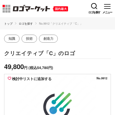
ロゴを探す
メニュー
トップ
ロゴを探す
No.9912「クリエイティブ「C」」
知識
技術
創造力
のロゴ
クリエイティブ「C」
49,800
円
(税込54,780円)
検討中リストに追加する
No.9912