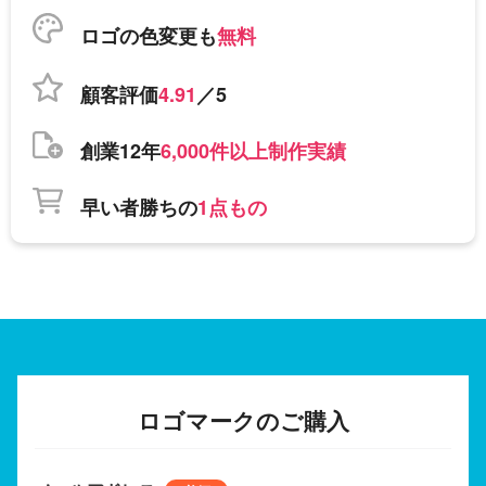
ロゴの色変更も
無料
顧客評価
4.91
／5
創業12年
6,000件以上制作実績
早い者勝ちの
1点もの
ロゴマークのご購入