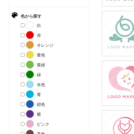
色から探す
49,800円
白
(税込54,780円
赤
オレンジ
黄色
黄緑
49,800円
緑
(税込54,780円
水色
青
紺色
紫
59,800円
ピンク
(税込65,780円
茶色