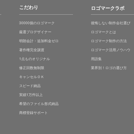
こだわり
ロゴマークラボ
30000個のロゴマーク
後悔しない制作会社選び
厳選プロデザイナー
ロゴマークとは
明朗会計・追加料金ゼロ
ロゴマーク制作の方法
著作権完全譲渡
ロゴマーク活用ノウハウ
1点ものオリジナル
用語集
修正回数無制限
業界別！ロゴの選び方
キャンセルＯＫ
スピード納品
実績1万件以上
希望のファイル形式納品
商標登録サポート