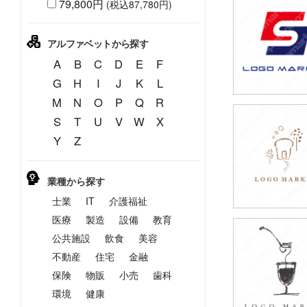
79,800円
(税込87,780円)
49,800円
(税込54,780円
アルファベットから探す
A
B
C
D
E
F
G
H
I
J
K
L
M
N
O
P
Q
R
S
T
U
V
W
X
49,800円
Y
Z
(税込54,780円
業種から探す
士業
IT
介護福祉
医療
製造
設備
教育
公共施設
飲食
美容
49,800円
(税込54,780円
不動産
住宅
金融
保険
物販
小売
歯科
環境
健康