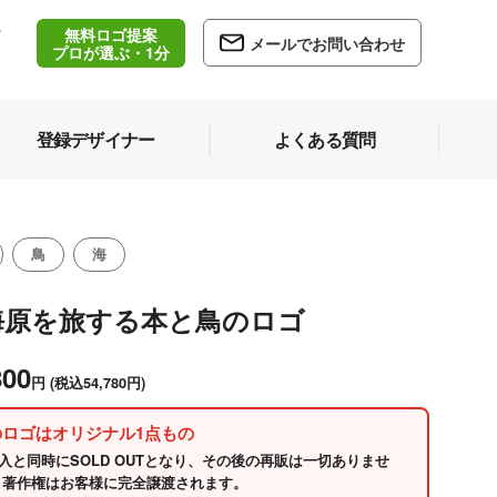
無料ロゴ提案
/
メールでお問い合わせ
5
プロが選ぶ・1分
登録デザイナー
よくある質問
鳥
海
海原を旅する本と鳥のロゴ
800
円
(税込54,780円)
のロゴはオリジナル1点もの
入と同時にSOLD OUTとなり、その後の再販は一切ありませ
 著作権はお客様に完全譲渡されます。