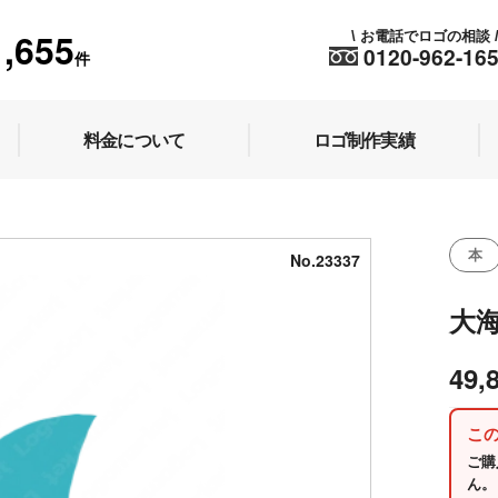
1,655
お電話でロゴの相談
\
0120-962-16
件
料金について
ロゴ制作実績
本
No.23337
大
49,
こ
ご購
ん。