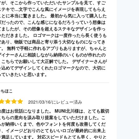
すが、そこから作っていただいたサンプルを見て、すご
ステキで…文字でこんな風にイメージを表現してもらえ
ことに本当に驚きました。 最初から気に入って購入した
ゴだったので、こんな感じになるだろうっていう想像は
てましたが、その想像を超えるステキなデザインを作っ
いただきました。 ロゴマークは一度作ったら長く使うも
であり、物販では商品と寄り添う大切なものになってき
す。 無料で手軽に作れるアプリもありますが、ちゃんと
ザイナーさんに相談しながら納得のいくものが作れたの
、こちらでお願いして大正解でした。 デザイナーさんが
を込めてデザインしてくれたロゴマークなので、大切に
っていきたいと思います。
ゃちほこ
2021/03/16/にレビュー済み
の度はお世話になりました。 MUNI北川様は、とても親切
こちらの意向を汲み取り提案をしていただけました。こ
らが納得いくまで、色やフォントを何度も改善してくだ
り、イメージどおりのとてもいいロゴが最終的に出来上
り満足しています。 対応スピードもとても早く、やりと