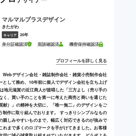
マルマルプラスデザイン
きたがわ
20年
キャリア
身分証確認済
面談確認済
機密保持確認済
プロフィールを詳しく見る
、Webデザイン会社・雑誌制作会社・雑貨小売制作会社
ーとして務め、10年前に個人でデザイン会社を立ち上げ
社は地元滋賀の近江商人が提唱した「三方よし（売り手の
なく、買い手のことを第一に考えた商売と商いを通じた
貢献）」の精神を大切に、「唯一無二」のデザインをご
う制作に取り組んでおります。 すっきりシンプルなもの
の親しみやすいものまで、幅広く対応できるのが強みで
これまで多くのロゴマークを手がけてきました。お客様
大切に誠心誠意取り組ませていただきます。どうぞよろ