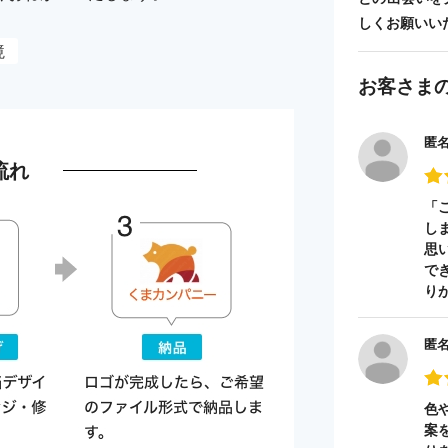
しくお願いい
境
お客さま
匿
流れ
「
し
思
で
り
匿
色
案