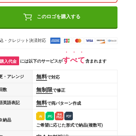
このロゴを購入する
込・クレジット決済対応
すべて
購入代金
には以下のサービスが
含まれます
無料
更・アレンジ
で対応
無制限
回数
で修正
無料
語英語表記
で両パターン作成
タ納品
ご希望に応じた形式で納品(複数可)