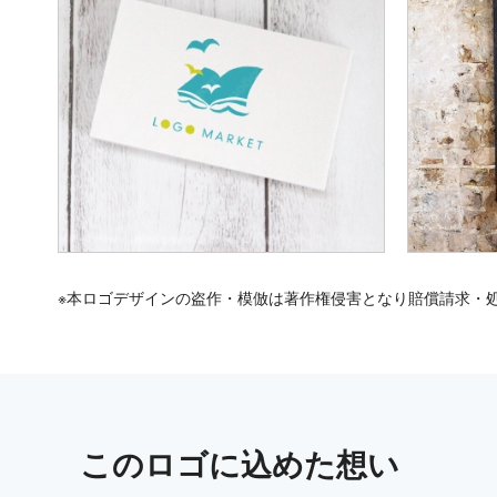
※本ロゴデザインの盗作・模倣は著作権侵害となり賠償請求・
この
ロゴ
に込めた想い