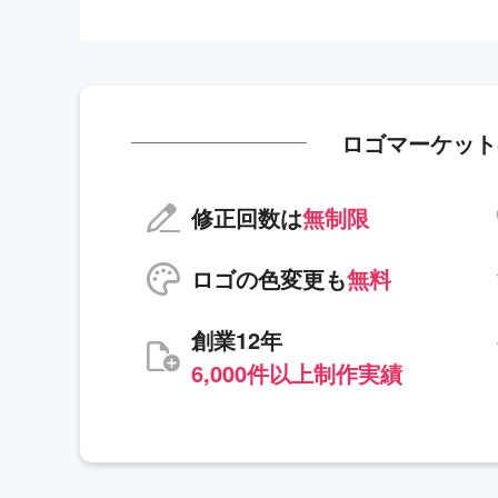
ロゴマーケット
修正回数は
無制限
ロゴの色変更も
無料
創業12年
6,000件以上制作実績