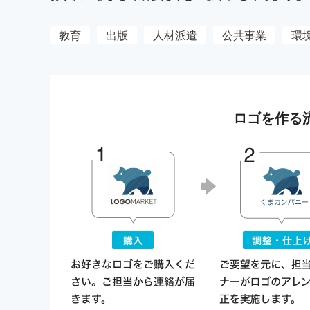
教育
出版
人材派遣
公共事業
環
ロゴを作る