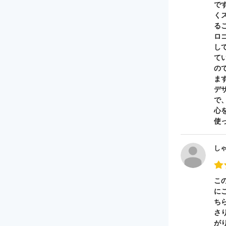
で
く
る
ロ
し
て
の
ま
デ
で
心
使
し
こ
に
ち
さ
が