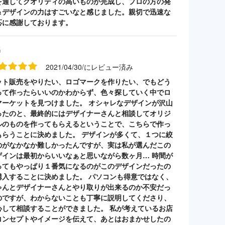
を通してクオリティの高いものが完成し、プロの方の発
＆デザインの力はすごいなと感じました。親切で迅速な
応に感謝しております。
名
2021/04/30/にレビュー済み
ット販売をやりたい、ロゴマークを作りたい、でもどう
って作ったらいいのかわからず、色々探していく中でロ
マーケットを見つけました。 オシャレなデザインが沢山
ったのと、最終的にはデザイナーさんと相談してオリジ
ルのものを作ってもらえるということで、こちらで作っ
もらうことに決めました。 デザインが多くて、１つに絞
のがなかなか難しかったんですが、実は私が選んだこの
ザインは最初からいいなぁと思いながら数ヶ月… 時間が
ってもやっぱり１番気になるのがこのデザインだったの
購入することに決めました。 パソコンも得意ではなく、
ゃんとデザイナーさんとやり取りが出来るのか不安だっ
のですが、わからないことも丁寧に説明してくださり、
心して相談することができました。 私が考えているお店
コンセプトやイメージを伝えて、あとはおまかせしたの