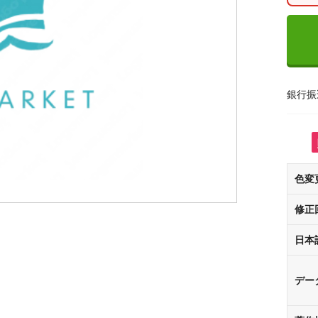
銀行振
色変
修正
日本
デー