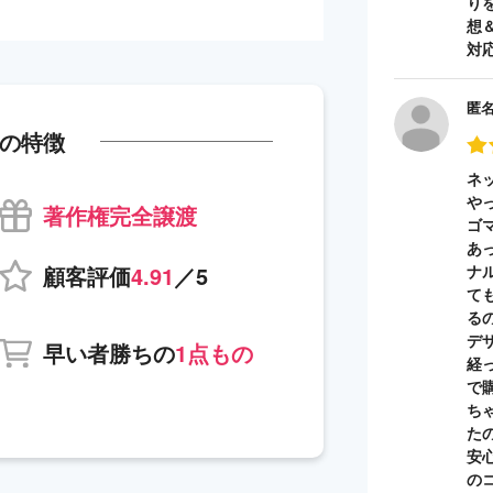
り
想
対
匿
の特徴
ネ
や
著作権完全譲渡
ゴ
あ
顧客評価
4.91
／5
ナ
て
る
デ
早い者勝ちの
1点もの
経
で
ち
た
安
の