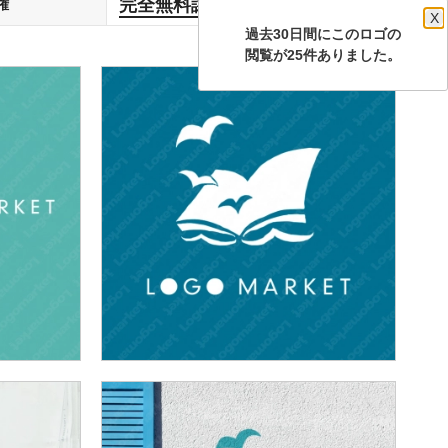
完全無料譲渡
権
します
X
過去30日間にこのロゴの
閲覧が25件ありました。