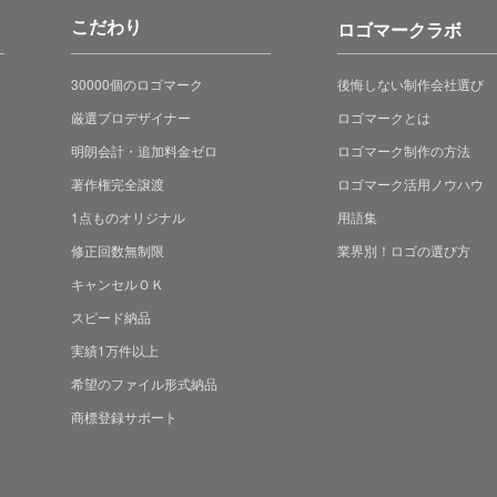
こだわり
ロゴマークラボ
30000個のロゴマーク
後悔しない制作会社選び
厳選プロデザイナー
ロゴマークとは
明朗会計・追加料金ゼロ
ロゴマーク制作の方法
著作権完全譲渡
ロゴマーク活用ノウハウ
1点ものオリジナル
用語集
修正回数無制限
業界別！ロゴの選び方
キャンセルＯＫ
スピード納品
実績1万件以上
希望のファイル形式納品
商標登録サポート