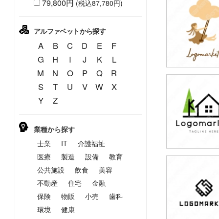
79,800円
(税込87,780円)
79,800円
(税込87,780円
アルファベットから探す
A
B
C
D
E
F
G
H
I
J
K
L
M
N
O
P
Q
R
S
T
U
V
W
X
79,800円
Y
Z
(税込87,780円
業種から探す
士業
IT
介護福祉
医療
製造
設備
教育
公共施設
飲食
美容
79,800円
(税込87,780円
不動産
住宅
金融
保険
物販
小売
歯科
環境
健康