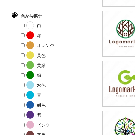
色から探す
79,800円
白
(税込87,780円
赤
オレンジ
黄色
黄緑
79,800円
緑
(税込87,780円
水色
青
紺色
紫
79,800円
ピンク
(税込87,780円
茶色