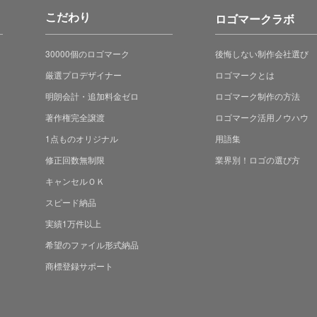
こだわり
ロゴマークラボ
30000個のロゴマーク
後悔しない制作会社選び
厳選プロデザイナー
ロゴマークとは
明朗会計・追加料金ゼロ
ロゴマーク制作の方法
著作権完全譲渡
ロゴマーク活用ノウハウ
1点ものオリジナル
用語集
修正回数無制限
業界別！ロゴの選び方
キャンセルＯＫ
スピード納品
実績1万件以上
希望のファイル形式納品
商標登録サポート