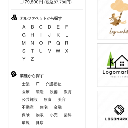
79,800円
(税込87,780円)
79,800円
(税込87,780円
アルファベットから探す
A
B
C
D
E
F
G
H
I
J
K
L
M
N
O
P
Q
R
S
T
U
V
W
X
79,800円
Y
Z
(税込87,780円
業種から探す
士業
IT
介護福祉
医療
製造
設備
教育
公共施設
飲食
美容
79,800円
(税込87,780円
不動産
住宅
金融
保険
物販
小売
歯科
環境
健康