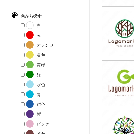
色から探す
79,800円
白
(税込87,780円
赤
オレンジ
黄色
黄緑
79,800円
緑
(税込87,780円
水色
青
紺色
紫
79,800円
ピンク
(税込87,780円
茶色