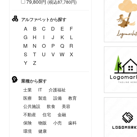
79,800円
(税込87,780円)
79,800円
(税込87,780円
アルファベットから探す
A
B
C
D
E
F
G
H
I
J
K
L
M
N
O
P
Q
R
S
T
U
V
W
X
79,800円
Y
Z
(税込87,780円
業種から探す
士業
IT
介護福祉
医療
製造
設備
教育
公共施設
飲食
美容
79,800円
(税込87,780円
不動産
住宅
金融
保険
物販
小売
歯科
環境
健康