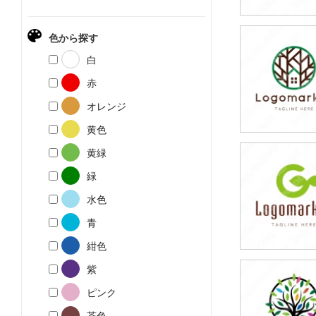
色から探す
79,800円
白
(税込87,780円
赤
オレンジ
黄色
黄緑
79,800円
緑
(税込87,780円
水色
青
紺色
紫
79,800円
ピンク
(税込87,780円
茶色