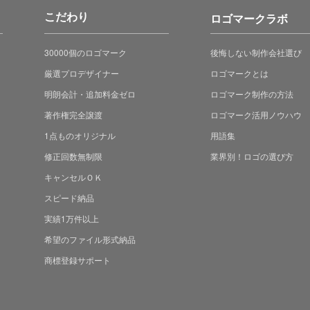
こだわり
ロゴマークラボ
30000個のロゴマーク
後悔しない制作会社選び
厳選プロデザイナー
ロゴマークとは
明朗会計・追加料金ゼロ
ロゴマーク制作の方法
著作権完全譲渡
ロゴマーク活用ノウハウ
1点ものオリジナル
用語集
修正回数無制限
業界別！ロゴの選び方
キャンセルＯＫ
スピード納品
実績1万件以上
希望のファイル形式納品
商標登録サポート