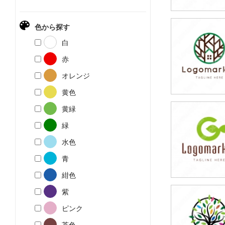
色から探す
79,800円
白
(税込87,780円
赤
オレンジ
黄色
黄緑
79,800円
緑
(税込87,780円
水色
青
紺色
紫
79,800円
ピンク
(税込87,780円
茶色