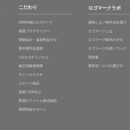
こだわり
ロゴマークラボ
30000個のロゴマーク
後悔しない制作会社選び
厳選プロデザイナー
ロゴマークとは
明朗会計・追加料金ゼロ
ロゴマーク制作の方法
著作権完全譲渡
ロゴマーク活用ノウハウ
1点ものオリジナル
用語集
修正回数無制限
業界別！ロゴの選び方
キャンセルＯＫ
スピード納品
実績1万件以上
希望のファイル形式納品
商標登録サポート