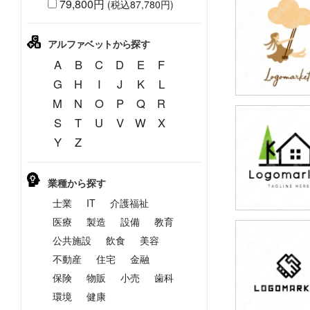
79,800円
(税込87,780円)
79,800円
(税込87,780円
アルファベットから探す
A
B
C
D
E
F
G
H
I
J
K
L
M
N
O
P
Q
R
S
T
U
V
W
X
79,800円
Y
Z
(税込87,780円
業種から探す
士業
IT
介護福祉
医療
製造
設備
教育
公共施設
飲食
美容
79,800円
(税込87,780円
不動産
住宅
金融
保険
物販
小売
歯科
環境
健康