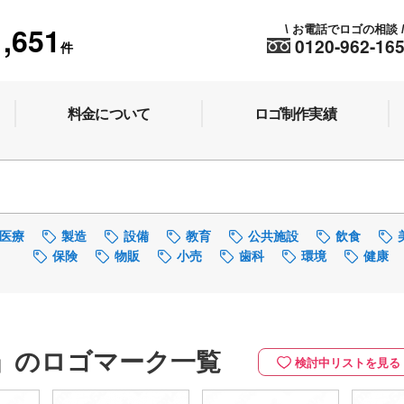
1,651
お電話でロゴの相談
\
0120-962-16
件
料金について
ロゴ制作実績
医療
製造
設備
教育
公共施設
飲食
保険
物販
小売
歯科
環境
健康
」のロゴマーク一覧
検討中リストを見る