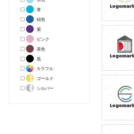
Logomark
青
紺色
紫
59,800円
ピンク
(税込65,780円
茶色
Logomark
黒
カラフル
ゴールド
49,800円
シルバー
(税込54,780円
Logomark