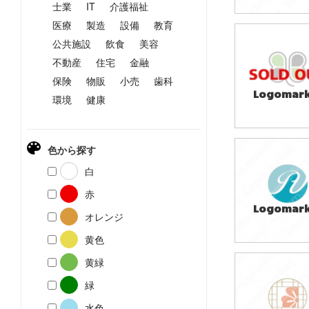
士業
IT
介護福祉
医療
製造
設備
教育
公共施設
飲食
美容
59,800円
(税込65,780円
不動産
住宅
金融
保険
物販
小売
歯科
Logomark
環境
健康
色から探す
39,800円
白
(税込43,780円
赤
Logomark
オレンジ
黄色
黄緑
49,800円
緑
(税込54,780円
水色