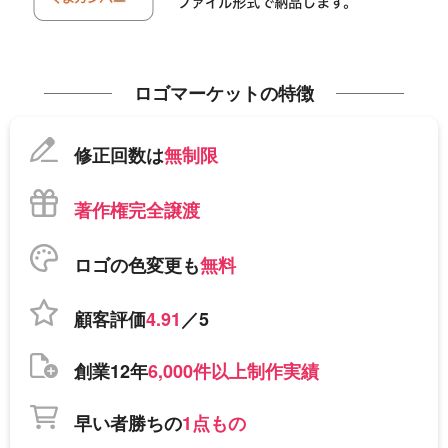
ロゴマーケットの特徴
修正回数は
無制限
著作権完全譲渡
ロゴの色変更も
無料
顧客評価
4.91
／5
創業12年
6,000件以上制作実績
早い者勝ちの
1点もの