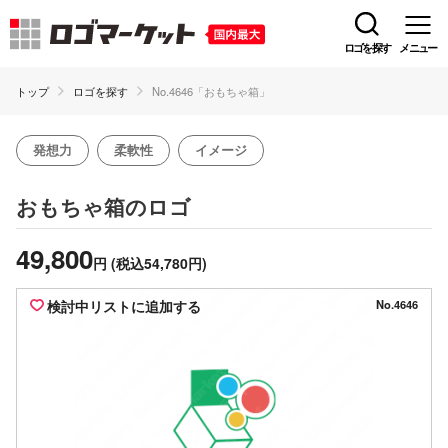
ロゴを探す
メニュー
トップ
ロゴを探す
No.4646「おもちゃ箱」
発想力
柔軟性
イメージ
のロゴ
おもちゃ箱
49,800
円
(税込54,780円)
検討中リストに追加する
No.4646