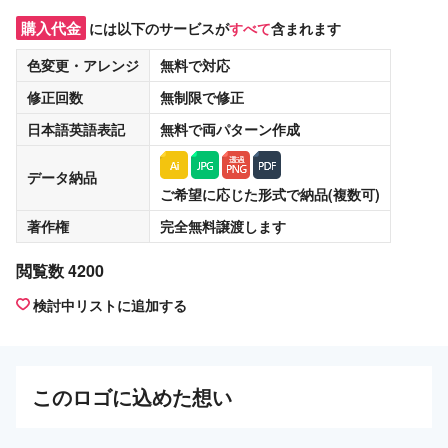
購入代金
には以下のサービスが
すべて
含まれます
色変更・アレンジ
無料
で対応
修正回数
無制限
で修正
日本語英語表記
無料
で両パターン作成
データ納品
ご希望に応じた形式で納品(複数可)
著作権
完全無料譲渡
します
閲覧数 4200
検討中リストに追加する
この
ロゴ
に込めた想い