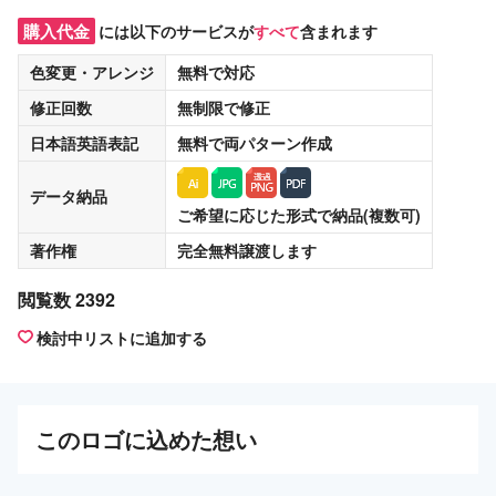
購入代金
には以下のサービスが
すべて
含まれます
色変更・アレンジ
無料
で対応
修正回数
無制限
で修正
日本語英語表記
無料
で両パターン作成
データ納品
ご希望に応じた形式で納品(複数可)
著作権
完全無料譲渡
します
閲覧数 2392
検討中リストに追加する
この
ロゴ
に込めた想い