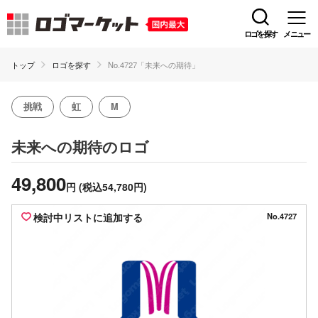
ロゴを探す
メニュー
トップ
ロゴを探す
No.4727「未来への期待」
挑戦
虹
M
のロゴ
未来への期待
49,800
円
(税込54,780円)
検討中リストに追加する
No.4727