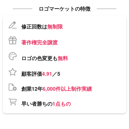
ロゴマーケットの特徴
修正回数は
無制限
著作権完全譲渡
ロゴの色変更も
無料
顧客評価
4.91
／5
創業12年
6,000件以上制作実績
早い者勝ちの
1点もの