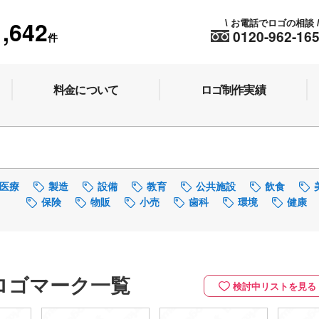
1,642
お電話でロゴの相談
\
0120-962-16
件
料金について
ロゴ制作実績
医療
製造
設備
教育
公共施設
飲食
保険
物販
小売
歯科
環境
健康
ロゴマーク一覧
検討中リストを見る