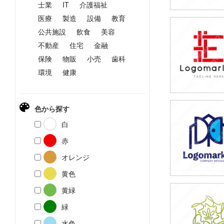
士業
IT
介護福祉
医療
製造
設備
教育
公共施設
飲食
美容
79,800円
(税込87,780円
不動産
住宅
金融
保険
物販
小売
歯科
環境
健康
色から探す
79,800円
白
(税込87,780円
赤
オレンジ
黄色
黄緑
29,800円
緑
(税込32,780円
水色