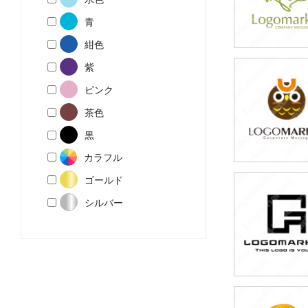
青
紺色
紫
39,800円
ピンク
(税込43,780円
茶色
黒
カラフル
ゴールド
79,800円
シルバー
(税込87,780円