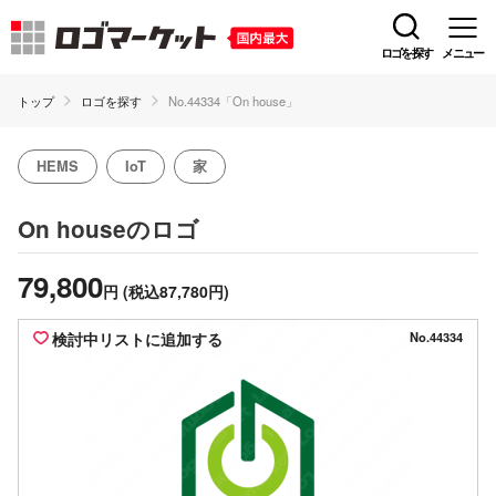
ロゴを探す
メニュー
トップ
ロゴを探す
No.44334「On house」
HEMS
IoT
家
のロゴ
On house
79,800
円
(税込87,780円)
検討中リストに追加する
No.44334