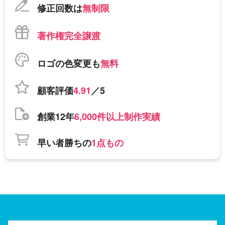
修正回数は
無制限
著作権完全譲渡
ロゴの色変更も
無料
顧客評価
4.91
／5
創業12年
6,000件以上制作実績
早い者勝ちの
1点もの