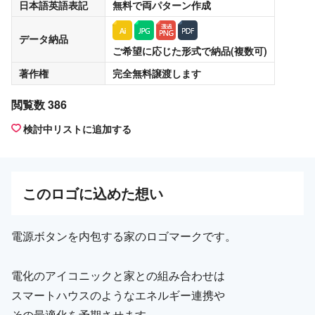
日本語英語表記
無料
で両パターン作成
データ納品
ご希望に応じた形式で納品(複数可)
著作権
完全無料譲渡
します
閲覧数 386
検討中リストに追加する
この
ロゴ
に込めた想い
電源ボタンを内包する家のロゴマークです。
電化のアイコニックと家との組み合わせは
スマートハウスのようなエネルギー連携や
その最適化を予期させます。