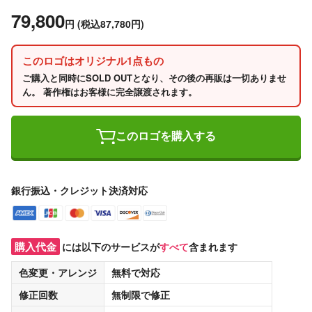
79,800
円
(税込87,780円)
このロゴはオリジナル1点もの
ご購入と同時にSOLD OUTとなり、その後の再販は一切ありませ
ん。 著作権はお客様に完全譲渡されます。
このロゴを購入する
銀行振込・クレジット決済対応
購入代金
には以下のサービスが
すべて
含まれます
色変更・アレンジ
無料
で対応
修正回数
無制限
で修正