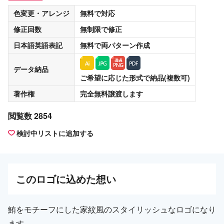
色変更・アレンジ
無料
で対応
修正回数
無制限
で修正
日本語英語表記
無料
で両パターン作成
データ納品
ご希望に応じた形式で納品(複数可)
著作権
完全無料譲渡
します
閲覧数 2854
検討中リストに追加する
この
ロゴ
に込めた想い
鮪をモチーフにした家紋風のスタイリッシュなロゴになり
ます。