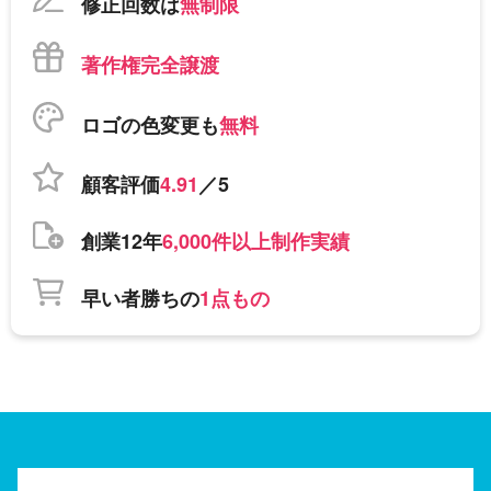
修正回数は
無制限
著作権完全譲渡
ロゴの色変更も
無料
顧客評価
4.91
／5
創業12年
6,000件以上制作実績
早い者勝ちの
1点もの