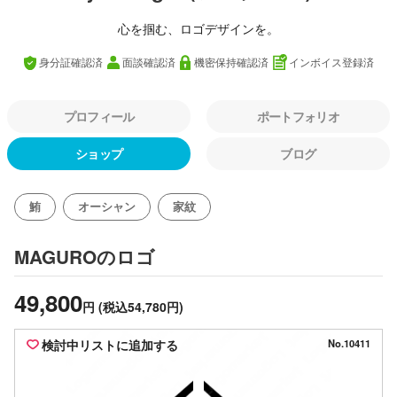
心を掴む、ロゴデザインを。
身分証確認済
面談確認済
機密保持確認済
インボイス登録済
プロフィール
ポートフォリオ
ショップ
ブログ
鮪
オーシャン
家紋
のロゴ
MAGURO
49,800
円
(税込54,780円)
検討中リストに追加する
No.10411