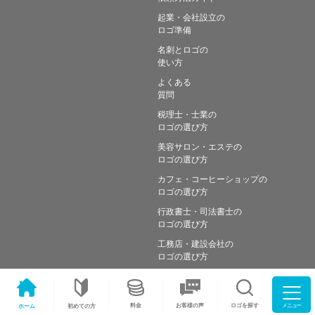
起業・会社設立の
ロゴ準備
名刺とロゴの
使い方
よくある
質問
税理士・士業の
ロゴの選び方
美容サロン・エステの
ロゴの選び方
カフェ・コーヒーショップの
ロゴの選び方
行政書士・司法書士の
ロゴの選び方
工務店・建設会社の
ロゴの選び方
メニュー
料金
ロゴを探す
お客様の声
ホーム
初めての方
Copyright © Simple works Inc. All Rights Reserved.