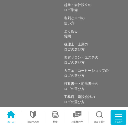
起業・会社設立の
ロゴ準備
名刺とロゴの
使い方
よくある
質問
税理士・士業の
ロゴの選び方
美容サロン・エステの
ロゴの選び方
カフェ・コーヒーショップの
ロゴの選び方
行政書士・司法書士の
ロゴの選び方
工務店・建設会社の
ロゴの選び方
メニュー
料金
ロゴを探す
お客様の声
ホーム
初めての方
Copyright © Simple works Inc. All Rights Reserved.