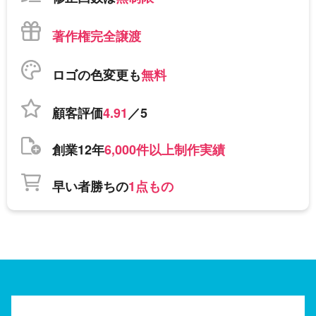
著作権完全譲渡
ロゴの色変更も
無料
顧客評価
4.91
／5
創業12年
6,000件以上制作実績
早い者勝ちの
1点もの