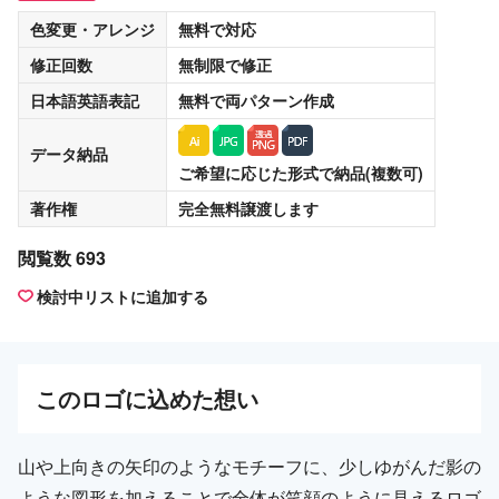
色変更・アレンジ
無料
で対応
修正回数
無制限
で修正
日本語英語表記
無料
で両パターン作成
データ納品
ご希望に応じた形式で納品(複数可)
著作権
完全無料譲渡
します
閲覧数 693
検討中リストに追加する
この
ロゴ
に込めた想い
山や上向きの矢印のようなモチーフに、少しゆがんだ影の
ような図形を加えることで全体が笑顔のように見えるロゴ