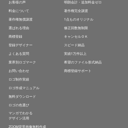
お客様の声
明朗会計・追加料金ゼロ
料金について
著作権完全譲渡
著作権無償譲渡
1点ものオリジナル
選ばれる理由
修正回数無制限
商標登録
キャンセルＯＫ
登録デザイナー
スピード納品
よくある質問
実績1万件以上
業界別ロゴマーク
希望のファイル形式納品
お問い合わせ
商標登録サポート
ロゴ制作実績
ロゴ作成マニュアル
無料ダウンロード
ロゴの色選び
マンガでわかる
デザイン活用
ZOOM背景画像無料作成