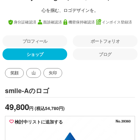
心を掴む、ロゴデザインを。
身分証確認済
面談確認済
機密保持確認済
インボイス登録済
プロフィール
ポートフォリオ
ショップ
ブログ
笑顔
山
矢印
のロゴ
smile-A
49,800
円
(税込54,780円)
検討中リストに追加する
No.39360