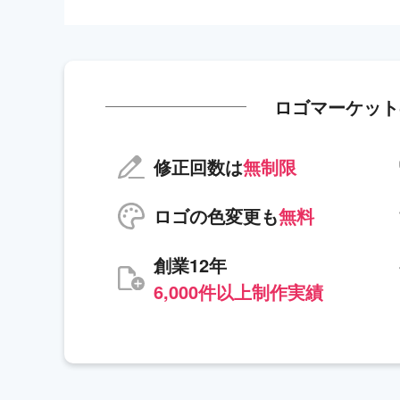
ロゴマーケット
修正回数は
無制限
ロゴの色変更も
無料
創業12年
6,000件以上制作実績