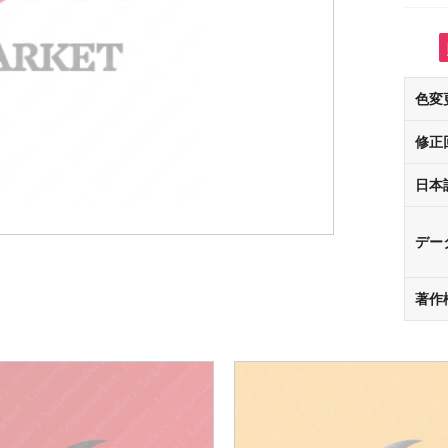
色変
修正
日本
デー
著作