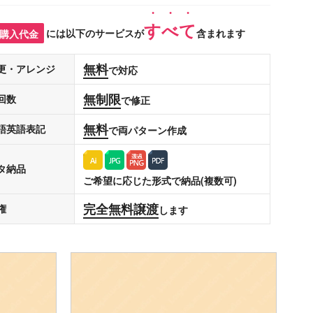
すべて
購入代金
には以下のサービスが
含まれます
無料
更・アレンジ
で対応
無制限
回数
で修正
無料
語英語表記
で両パターン作成
タ納品
ご希望に応じた形式で納品(複数可)
完全無料譲渡
権
します