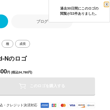
X
過去30日間にこのロゴの
閲覧が22件ありました。
ブログ
種
成長
ed-Nのロゴ
800
円
(税込54,780円)
このロゴを購入する
込・クレジット決済対応