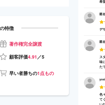
希
匿
の特徴
デ
匿
著作権完全譲渡
顧客評価
4.91
／5
ス
味
た
早い者勝ちの
1点もの
yos
色
て
い