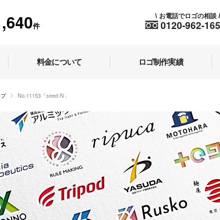
1,640
お電話でロゴの相談
\
0120-962-16
件
料金について
ロゴ制作実績
ップ
No.11153「seed-N」