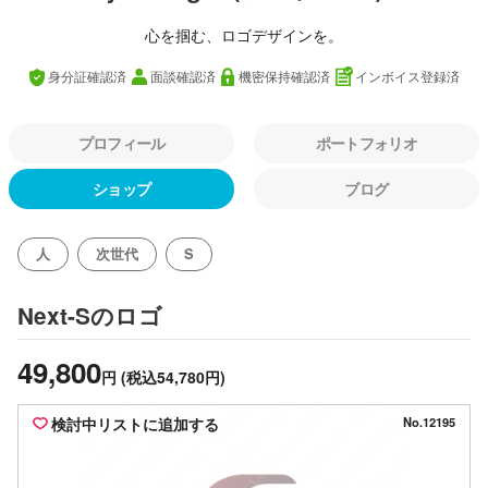
心を掴む、ロゴデザインを。
身分証確認済
面談確認済
機密保持確認済
インボイス登録済
プロフィール
ポートフォリオ
ショップ
ブログ
人
次世代
S
のロゴ
Next-S
49,800
円
(税込54,780円)
検討中リストに追加する
No.12195