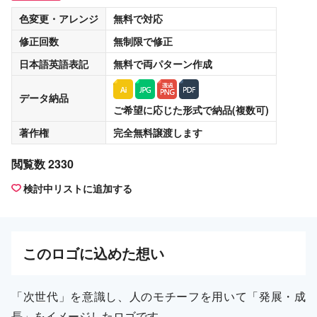
色変更・アレンジ
無料
で対応
修正回数
無制限
で修正
日本語英語表記
無料
で両パターン作成
データ納品
ご希望に応じた形式で納品(複数可)
著作権
完全無料譲渡
します
閲覧数 2330
検討中リストに追加する
この
ロゴ
に込めた想い
「次世代」を意識し、人のモチーフを用いて「発展・成
長」をイメージしたロゴです。