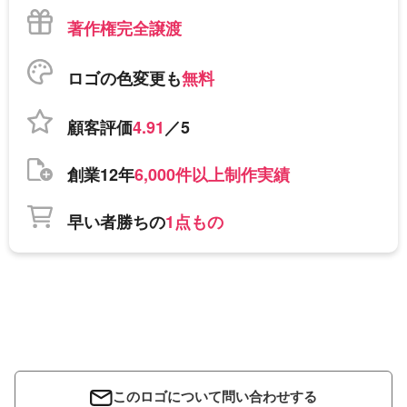
著作権完全譲渡
ロゴの色変更も
無料
顧客評価
4.91
／5
創業12年
6,000件以上制作実績
早い者勝ちの
1点もの
このロゴについて問い合わせする