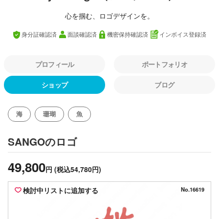
心を掴む、ロゴデザインを。
身分証確認済
面談確認済
機密保持確認済
インボイス登録済
プロフィール
ポートフォリオ
ショップ
ブログ
海
珊瑚
魚
のロゴ
SANGO
49,800
円
(税込54,780円)
検討中リストに追加する
No.16619