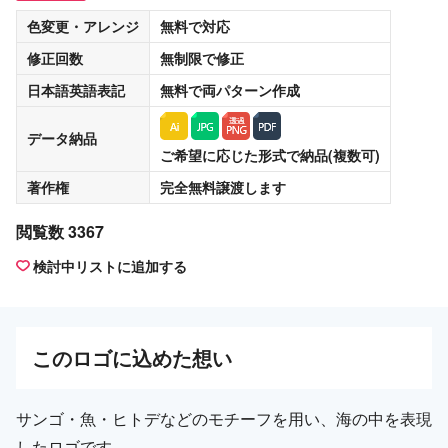
色変更・アレンジ
無料
で対応
修正回数
無制限
で修正
日本語英語表記
無料
で両パターン作成
データ納品
ご希望に応じた形式で納品(複数可)
著作権
完全無料譲渡
します
閲覧数 3367
検討中リストに追加する
この
ロゴ
に込めた想い
サンゴ・魚・ヒトデなどのモチーフを用い、海の中を表現
したロゴです。