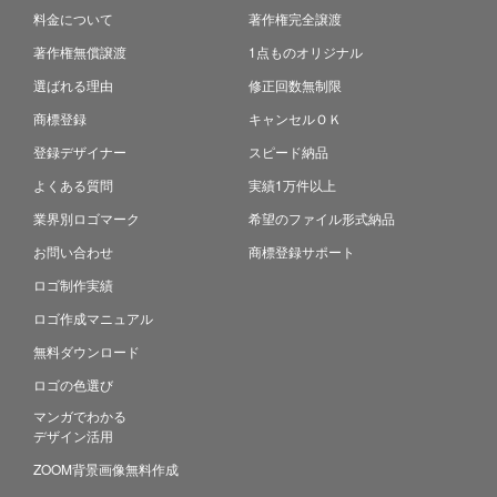
料金について
著作権完全譲渡
著作権無償譲渡
1点ものオリジナル
選ばれる理由
修正回数無制限
商標登録
キャンセルＯＫ
登録デザイナー
スピード納品
よくある質問
実績1万件以上
業界別ロゴマーク
希望のファイル形式納品
お問い合わせ
商標登録サポート
ロゴ制作実績
ロゴ作成マニュアル
無料ダウンロード
ロゴの色選び
マンガでわかる
デザイン活用
ZOOM背景画像無料作成