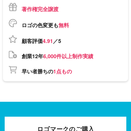
著作権完全譲渡
ロゴの色変更も
無料
顧客評価
4.91
／5
創業12年
6,000件以上制作実績
早い者勝ちの
1点もの
ロゴマークのご購入