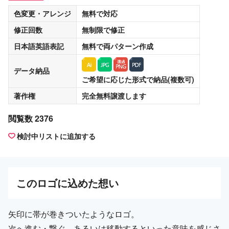
色変更・アレンジ
無料
で対応
修正回数
無制限
で修正
日本語英語表記
無料
で両パターン作成
データ納品
ご希望に応じた形式で納品(複数可)
著作権
完全無料譲渡
します
閲覧数 2376
検討中リストに追加する
この
ロゴ
に込めた想い
矢印に帯が巻きついたようなロゴ。
次へ進む・繋ぐ、あるいは移動するといった意味を感じさ