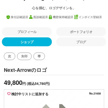
心を掴む、ロゴデザインを。
身分証確認済
面談確認済
機密保持確認済
インボイス登録済
プロフィール
ポートフォリオ
ショップ
ブログ
次
矢印
帯
のロゴ
Next-Arrow
49,800
円
(税込54,780円)
検討中リストに追加する
No.21658