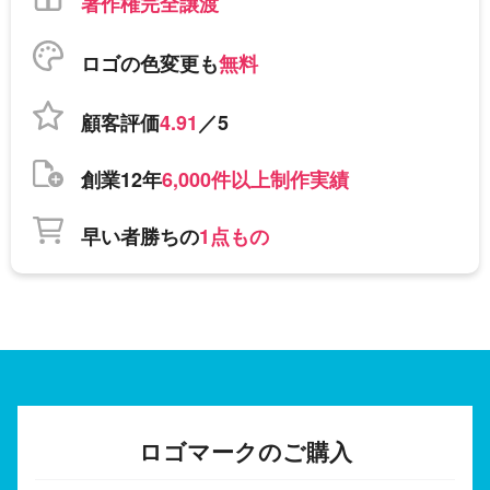
著作権完全譲渡
ロゴの色変更も
無料
顧客評価
4.91
／5
創業12年
6,000件以上制作実績
早い者勝ちの
1点もの
ロゴマークのご購入