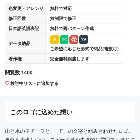
色変更・アレンジ
無料
で対応
修正回数
無制限
で修正
日本語英語表記
無料
で両パターン作成
データ納品
ご希望に応じた形式で納品(複数可)
著作権
完全無料譲渡
します
閲覧数 1400
検討中リストに追加する
この
ロゴ
に込めた想い
山と水のモチーフと、「F」の文字と組み合わせたロゴ。
自然を表現しつつ、スピード感や先進的な雰囲気も感じさ