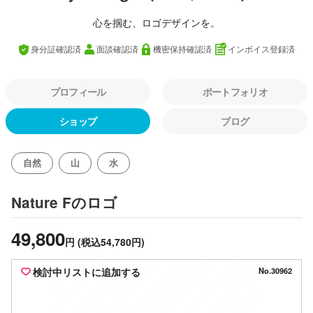
心を掴む、ロゴデザインを。
身分証確認済
面談確認済
機密保持確認済
インボイス登録済
プロフィール
ポートフォリオ
ショップ
ブログ
自然
山
水
のロゴ
Nature F
49,800
円
(税込54,780円)
検討中リストに追加する
No.30962