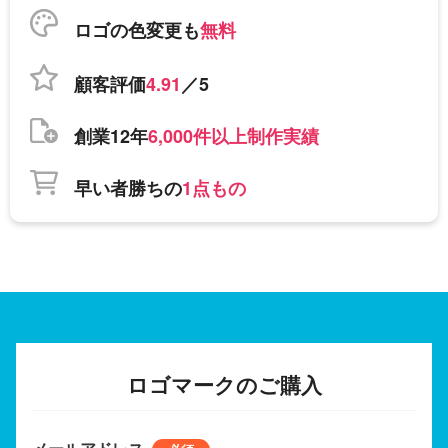
ロゴの色変更も
無料
顧客評価
4.91
／5
創業12年
6,000件以上制作実績
早い者勝ちの
1点もの
ロゴマークのご購入