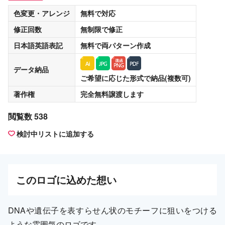
色変更・アレンジ
無料
で対応
修正回数
無制限
で修正
日本語英語表記
無料
で両パターン作成
データ納品
ご希望に応じた形式で納品(複数可)
著作権
完全無料譲渡
します
閲覧数 538
検討中リストに追加する
この
ロゴ
に込めた想い
DNAや遺伝子を表すらせん状のモチーフに狙いをつける
ような雰囲気のロゴです。