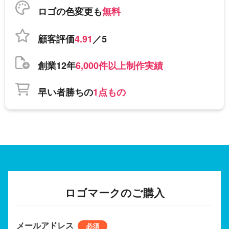
ロゴの色変更も
無料
顧客評価
4.91
／5
創業12年
6,000件以上制作実績
早い者勝ちの
1点もの
ロゴマークのご購入
メールアドレス