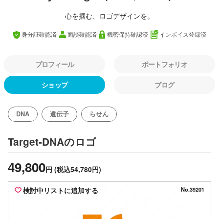
心を掴む、ロゴデザインを。
身分証確認済
面談確認済
機密保持確認済
インボイス登録済
プロフィール
ポートフォリオ
ショップ
ブログ
DNA
遺伝子
らせん
のロゴ
Target-DNA
49,800
円
(税込54,780円)
検討中リストに追加する
No.39201