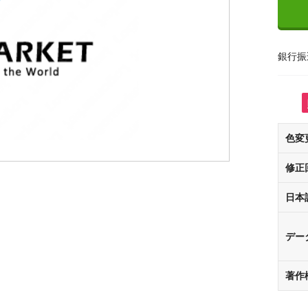
銀行振
色変
修正
日本
デー
著作