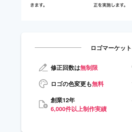
ロゴマーケット
修正回数は
無制限
ロゴの色変更も
無料
創業12年
6,000件以上制作実績