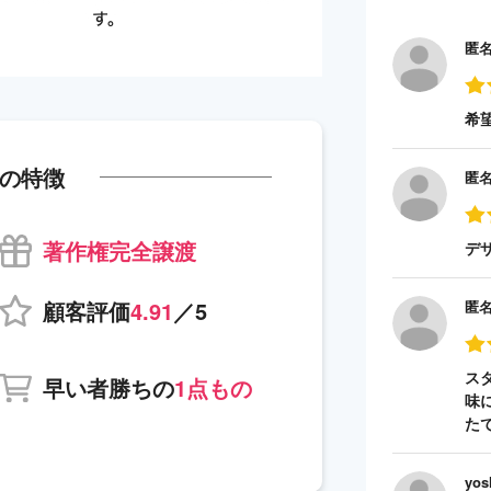
匿
希
の特徴
匿
著作権完全譲渡
デ
顧客評価
4.91
／5
匿
ス
早い者勝ちの
1点もの
味
た
yos