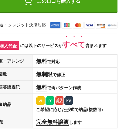
このロゴを購入する
込・クレジット決済対応
すべて
購入代金
には以下のサービスが
含まれます
無料
更・アレンジ
で対応
無制限
回数
で修正
無料
語英語表記
で両パターン作成
タ納品
ご希望に応じた形式で納品(複数可)
完全無料譲渡
権
します