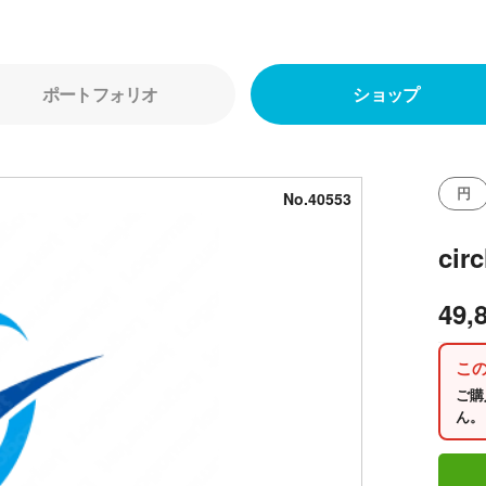
ポートフォリオ
ショップ
円
No.40553
cir
49,
こ
ご購
ん。