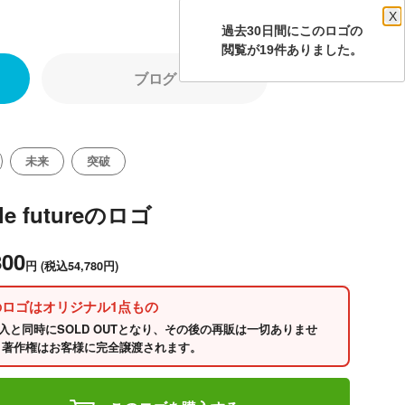
X
過去30日間にこのロゴの
閲覧が19件ありました。
ブログ
未来
突破
cle futureのロゴ
800
円
(税込54,780円)
のロゴはオリジナル1点もの
入と同時にSOLD OUTとなり、その後の再販は一切ありませ
 著作権はお客様に完全譲渡されます。