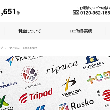
1,651
お電話でロゴの相談
\
0120-962-16
件
料金について
ロゴ制作実績
ップ
No.40553「circle future」