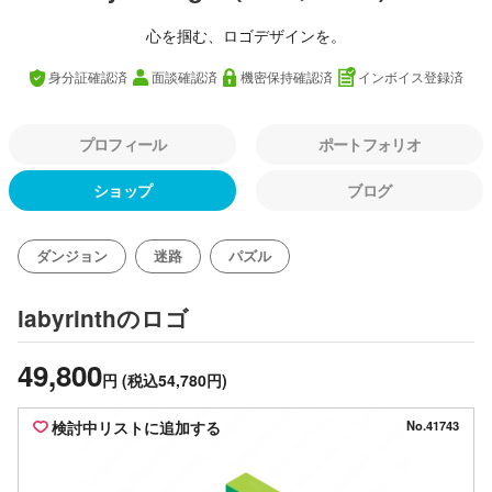
心を掴む、ロゴデザインを。
身分証確認済
面談確認済
機密保持確認済
インボイス登録済
プロフィール
ポートフォリオ
ショップ
ブログ
ダンジョン
迷路
パズル
のロゴ
labyrinth
49,800
円
(税込54,780円)
検討中リストに追加する
No.41743