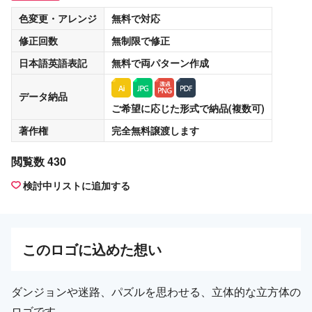
色変更・アレンジ
無料
で対応
修正回数
無制限
で修正
日本語英語表記
無料
で両パターン作成
データ納品
ご希望に応じた形式で納品(複数可)
著作権
完全無料譲渡
します
閲覧数 430
検討中リストに追加する
この
ロゴ
に込めた想い
ダンジョンや迷路、パズルを思わせる、立体的な立方体の
ロゴです。