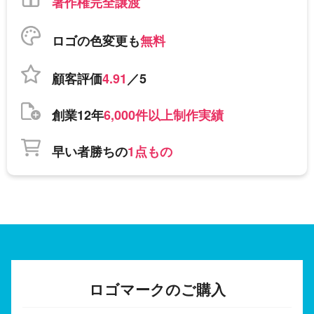
著作権完全譲渡
ロゴの色変更も
無料
顧客評価
4.91
／5
創業12年
6,000件以上制作実績
早い者勝ちの
1点もの
ロゴマークのご購入