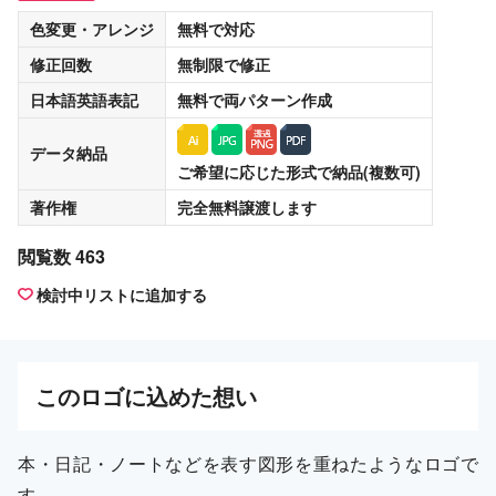
色変更・アレンジ
無料
で対応
修正回数
無制限
で修正
日本語英語表記
無料
で両パターン作成
データ納品
ご希望に応じた形式で納品(複数可)
著作権
完全無料譲渡
します
閲覧数 463
検討中リストに追加する
この
ロゴ
に込めた想い
本・日記・ノートなどを表す図形を重ねたようなロゴで
す。