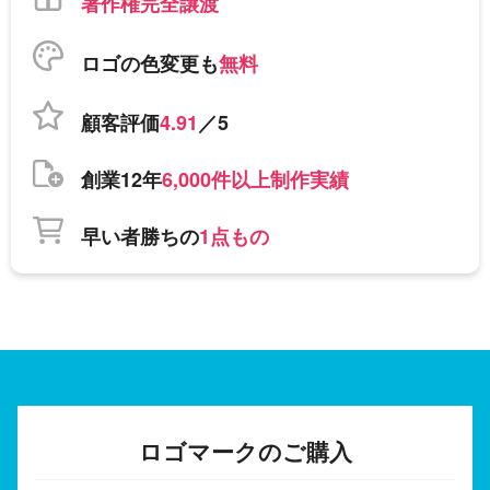
著作権完全譲渡
ロゴの色変更も
無料
顧客評価
4.91
／5
創業12年
6,000件以上制作実績
早い者勝ちの
1点もの
ロゴマークのご購入