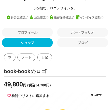
心を掴む、ロゴデザインを。
身分証確認済
面談確認済
機密保持確認済
インボイス登録済
プロフィール
ポートフォリオ
ショップ
ブログ
本
ノート
日記
のロゴ
book-book
49,800
円
(税込54,780円)
検討中リストに追加する
No.41791