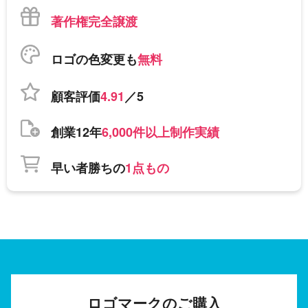
著作権完全譲渡
ロゴの色変更も
無料
顧客評価
4.91
／5
創業12年
6,000件以上制作実績
早い者勝ちの
1点もの
ロゴマークのご購入