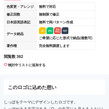
色変更・アレンジ
無料
で対応
修正回数
無制限
で修正
日本語英語表記
無料
で両パターン作成
データ納品
ご希望に応じた形式で納品(複数可)
著作権
完全無料譲渡
します
閲覧数 362
検討中リストに追加する
この
ロゴ
に込めた想い
しっぽをテーマにデザインしたロゴです。
しっぽがある文字である「Q」の文字にも見えるようにし