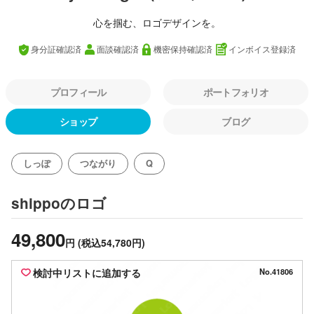
心を掴む、ロゴデザインを。
身分証確認済
面談確認済
機密保持確認済
インボイス登録済
プロフィール
ポートフォリオ
ショップ
ブログ
しっぽ
つながり
Q
のロゴ
shippo
49,800
円
(税込54,780円)
検討中リストに追加する
No.41806