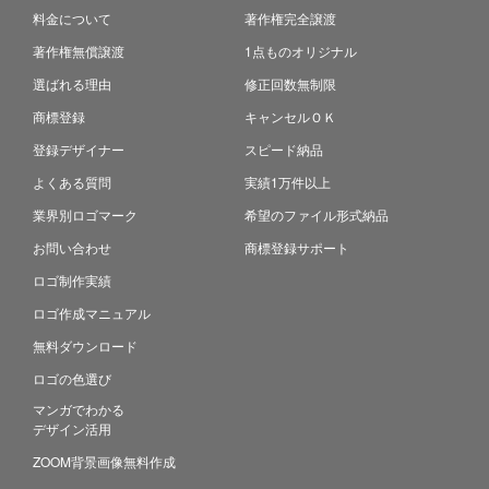
料金について
著作権完全譲渡
著作権無償譲渡
1点ものオリジナル
選ばれる理由
修正回数無制限
商標登録
キャンセルＯＫ
登録デザイナー
スピード納品
よくある質問
実績1万件以上
業界別ロゴマーク
希望のファイル形式納品
お問い合わせ
商標登録サポート
ロゴ制作実績
ロゴ作成マニュアル
無料ダウンロード
ロゴの色選び
マンガでわかる
デザイン活用
ZOOM背景画像無料作成