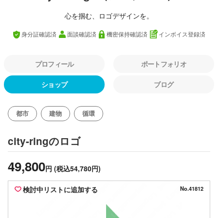
心を掴む、ロゴデザインを。
身分証確認済
面談確認済
機密保持確認済
インボイス登録済
プロフィール
ポートフォリオ
ショップ
ブログ
都市
建物
循環
のロゴ
city-ring
49,800
円
(税込54,780円)
検討中リストに追加する
No.41812