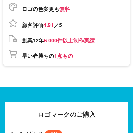
ロゴの色変更も
無料
顧客評価
4.91
／5
創業12年
6,000件以上制作実績
早い者勝ちの
1点もの
ロゴマークのご購入