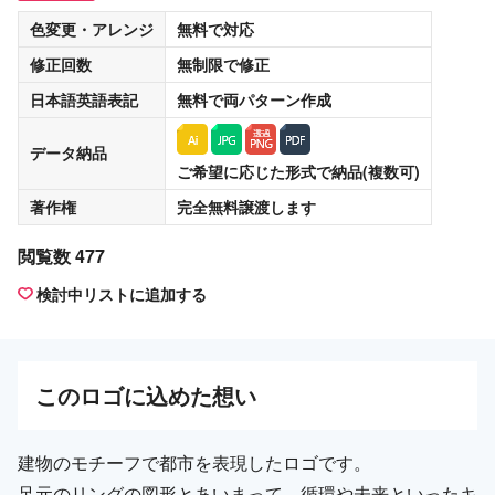
色変更・アレンジ
無料
で対応
修正回数
無制限
で修正
日本語英語表記
無料
で両パターン作成
データ納品
ご希望に応じた形式で納品(複数可)
著作権
完全無料譲渡
します
閲覧数 477
検討中リストに追加する
この
ロゴ
に込めた想い
建物のモチーフで都市を表現したロゴです。
足元のリングの図形とあいまって、循環や未来といったキ