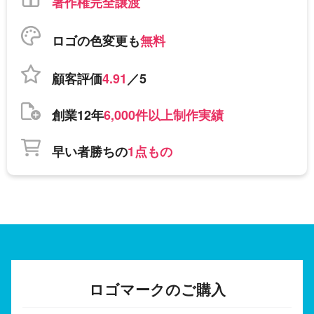
著作権完全譲渡
ロゴの色変更も
無料
顧客評価
4.91
／5
創業12年
6,000件以上制作実績
早い者勝ちの
1点もの
ロゴマークのご購入