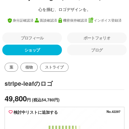
心を掴む、ロゴデザインを。
身分証確認済
面談確認済
機密保持確認済
インボイス登録済
プロフィール
ポートフォリオ
ショップ
ブログ
葉
植物
ストライプ
のロゴ
stripe-leaf
49,800
円
(税込54,780円)
検討中リストに追加する
No.42297