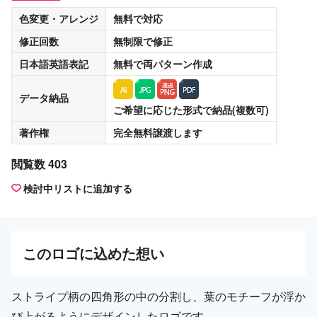
色変更・アレンジ
無料
で対応
修正回数
無制限
で修正
日本語英語表記
無料
で両パターン作成
データ納品
ご希望に応じた形式で納品(複数可)
著作権
完全無料譲渡
します
閲覧数 403
検討中リストに追加する
この
ロゴ
に込めた想い
ストライプ柄の四角形の中の分割し、葉のモチーフが浮か
び上がるようにデザインしたロゴです。