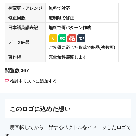
色変更・アレンジ
無料
で対応
修正回数
無制限
で修正
日本語英語表記
無料
で両パターン作成
データ納品
ご希望に応じた形式で納品(複数可)
著作権
完全無料譲渡
します
閲覧数 367
検討中リストに追加する
この
ロゴ
に込めた想い
一度回転してから上昇するベクトルをイメージしたロゴで
す。