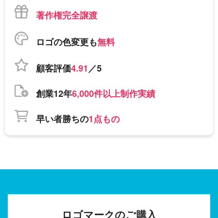
著作権完全譲渡
ロゴの色変更も
無料
顧客評価
4.91
／5
創業12年
6,000件以上制作実績
早い者勝ちの
1点もの
ロゴマークのご購入