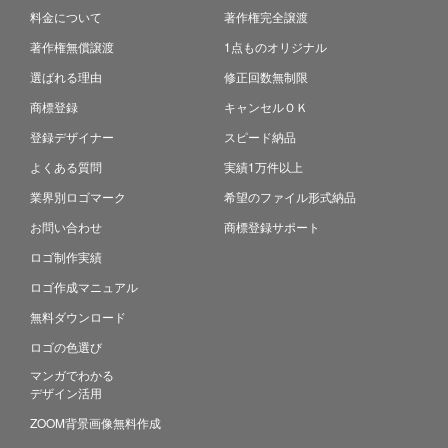
料金について
著作権完全譲渡
著作権無償譲渡
1点ものオリジナル
選ばれる理由
修正回数無制限
商標登録
キャンセルＯＫ
登録デザイナー
スピード納品
よくある質問
実績1万件以上
業界別ロゴマーク
希望のファイル形式納品
お問い合わせ
商標登録サポート
ロゴ制作実績
ロゴ作成マニュアル
無料ダウンロード
ロゴの色選び
マンガでわかる
デザイン活用
ZOOM背景画像無料作成