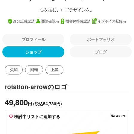
心を掴む、ロゴデザインを。
身分証確認済
面談確認済
機密保持確認済
インボイス登録済
プロフィール
ポートフォリオ
ショップ
ブログ
矢印
回転
上昇
のロゴ
rotation-arrow
49,800
円
(税込54,780円)
検討中リストに追加する
No.43059