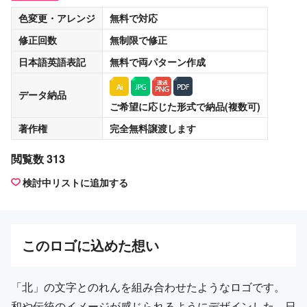
色変更・アレンジ
無料
で対応
修正回数
無制限
で修正
日本語英語表記
無料
で両パターン作成
データ納品
ご希望に応じた形式で納品(複数可)
著作権
完全無料譲渡
します
閲覧数 313
検討中リストに追加する
この
ロゴ
に込めた想い
「北」の文字とのれんを組み合わせたようなロゴです。
和や伝統のイメージが感じられるようにデザインした、日