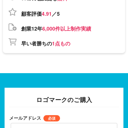
顧客評価
4.91
／5
創業12年
6,000件以上制作実績
早い者勝ちの
1点もの
ロゴマークのご購入
メールアドレス