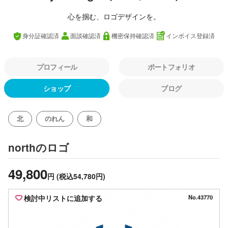
心を掴む、ロゴデザインを。
身分証確認済
面談確認済
機密保持確認済
インボイス登録済
プロフィール
ポートフォリオ
ショップ
ブログ
北
のれん
和
のロゴ
north
49,800
円
(税込54,780円)
検討中リストに追加する
No.43770