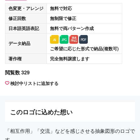
色変更・アレンジ
無料
で対応
修正回数
無制限
で修正
日本語英語表記
無料
で両パターン作成
データ納品
ご希望に応じた形式で納品(複数可)
著作権
完全無料譲渡
します
閲覧数 329
検討中リストに追加する
この
ロゴ
に込めた想い
「相互作用」「交流」などを感じさせる抽象図形のロゴで
す。