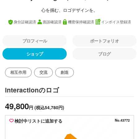
心を掴む、ロゴデザインを。
身分証確認済
面談確認済
機密保持確認済
インボイス登録済
プロフィール
ポートフォリオ
ショップ
ブログ
相互作用
交流
創造
のロゴ
interaction
49,800
円
(税込54,780円)
検討中リストに追加する
No.43772