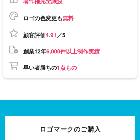
著作権完全譲渡
ロゴの色変更も
無料
顧客評価
4.91
／5
創業12年
6,000件以上制作実績
早い者勝ちの
1点もの
ロゴマークのご購入