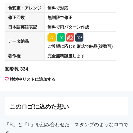
色変更・アレンジ
無料
で対応
修正回数
無制限
で修正
日本語英語表記
無料
で両パターン作成
データ納品
ご希望に応じた形式で納品(複数可)
著作権
完全無料譲渡
します
閲覧数 334
検討中リストに追加する
この
ロゴ
に込めた想い
「B」と「L」を組み合わせた、スタンプのようなロゴで
す。