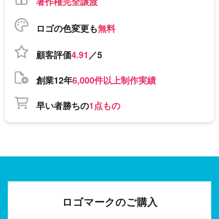
著作権完全譲渡
ロゴの色変更も
無料
顧客評価
4.91
／5
創業12年
6,000件以上制作実績
早い者勝ちの
1点もの
ロゴマークのご購入