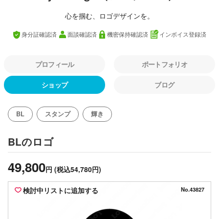
心を掴む、ロゴデザインを。
身分証確認済
面談確認済
機密保持確認済
インボイス登録済
プロフィール
ポートフォリオ
ショップ
ブログ
BL
スタンプ
輝き
のロゴ
BL
49,800
円
(税込54,780円)
検討中リストに追加する
No.43827