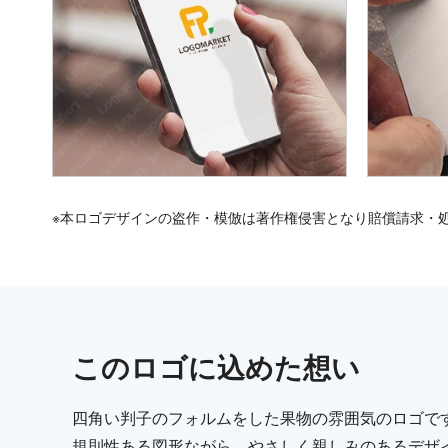
※本ロゴデザインの盗作・模倣は著作権侵害となり賠償請求・
この
ロゴ
に込めた想い
四角い判子のフォルムをした果物の雰囲気のロゴで
規則性ある図形ながら、やさしく親しみのあるデザ