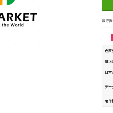
銀行振
色変
修正
日本
デー
著作