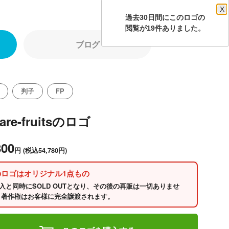
X
過去30日間にこのロゴの
閲覧が19件ありました。
ブログ
判子
FP
are-fruitsのロゴ
800
円
(税込54,780円)
のロゴはオリジナル1点もの
入と同時にSOLD OUTとなり、その後の再販は一切ありませ
 著作権はお客様に完全譲渡されます。