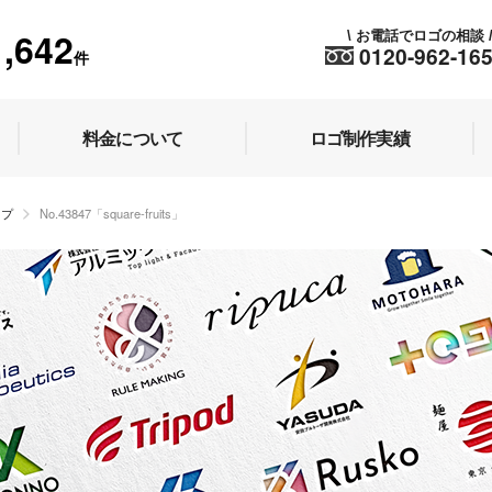
1,642
お電話でロゴの相談
\
0120-962-16
件
料金について
ロゴ制作実績
ップ
No.43847「square-fruits」