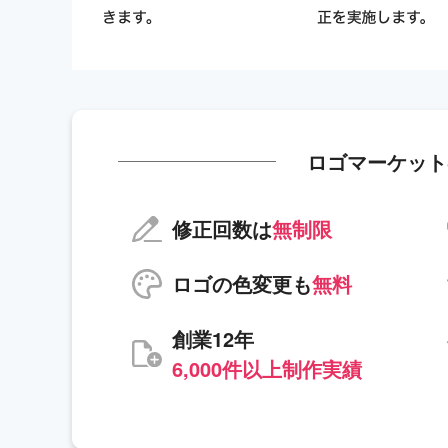
ロゴマーケット
修正回数は
無制限
ロゴの色変更も
無料
創業12年
6,000件以上制作実績