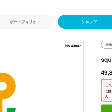
ポートフォリオ
ショップ
果物
No.43847
squ
49,
こ
ご購
ん。