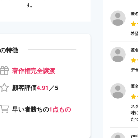
匿
希
の特徴
匿
著作権完全譲渡
デ
顧客評価
4.91
／5
匿
ス
早い者勝ちの
1点もの
味
た
yos