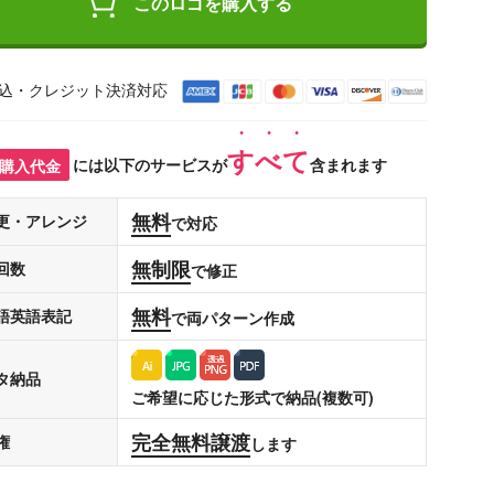
このロゴを購入する
込・クレジット決済対応
すべて
購入代金
には以下のサービスが
含まれます
無料
更・アレンジ
で対応
無制限
回数
で修正
無料
語英語表記
で両パターン作成
タ納品
ご希望に応じた形式で納品(複数可)
完全無料譲渡
権
します