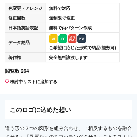
色変更・アレンジ
無料
で対応
修正回数
無制限
で修正
日本語英語表記
無料
で両パターン作成
データ納品
ご希望に応じた形式で納品(複数可)
著作権
完全無料譲渡
します
閲覧数 264
検討中リストに追加する
この
ロゴ
に込めた想い
違う形の２つの図形を組み合わせ、「相反するものを融合
させる」「異質なものをマッチングさせる」ことをストレ