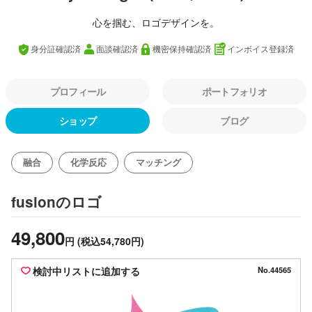
心を掴む、ロゴデザインを。
身分証確認済
面談確認済
機密保持確認済
インボイス登録済
プロフィール
ポートフォリオ
ショップ
ブログ
融合
化学反応
マッチング
のロゴ
fusion
49,800
円
(税込54,780円)
検討中リストに追加する
No.44565