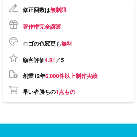
修正回数は
無制限
著作権完全譲渡
ロゴの色変更も
無料
顧客評価
4.91
／5
創業12年
6,000件以上制作実績
早い者勝ちの
1点もの