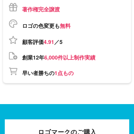
著作権完全譲渡
ロゴの色変更も
無料
顧客評価
4.91
／5
創業12年
6,000件以上制作実績
早い者勝ちの
1点もの
ロゴマークのご購入