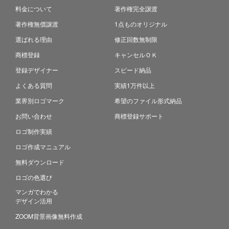
料金について
著作権完全譲渡
著作権無償譲渡
1点ものオリジナル
選ばれる理由
修正回数無制限
商標登録
キャンセルＯＫ
登録デザイナー
スピード納品
よくある質問
実績1万件以上
業界別ロゴマーク
希望のファイル形式納品
お問い合わせ
商標登録サポート
ロゴ制作実績
ロゴ作成マニュアル
無料ダウンロード
ロゴの色選び
マンガでわかる
デザイン活用
ZOOM背景画像無料作成