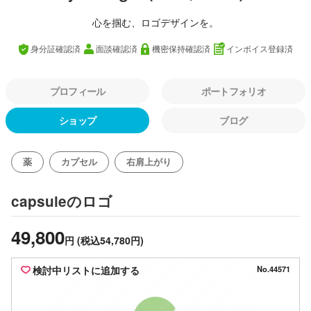
心を掴む、ロゴデザインを。
身分証確認済
面談確認済
機密保持確認済
インボイス登録済
プロフィール
ポートフォリオ
ショップ
ブログ
薬
カプセル
右肩上がり
のロゴ
capsule
49,800
円
(税込54,780円)
検討中リストに追加する
No.44571