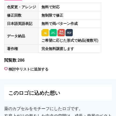
色変更・アレンジ
無料
で対応
修正回数
無制限
で修正
日本語英語表記
無料
で両パターン作成
データ納品
ご希望に応じた形式で納品(複数可)
著作権
完全無料譲渡
します
閲覧数 286
検討中リストに追加する
この
ロゴ
に込めた想い
薬のカプセルをモチーフにしたロゴです。
右肩上がりの形をした中央の空間は、成長・発展のベクト