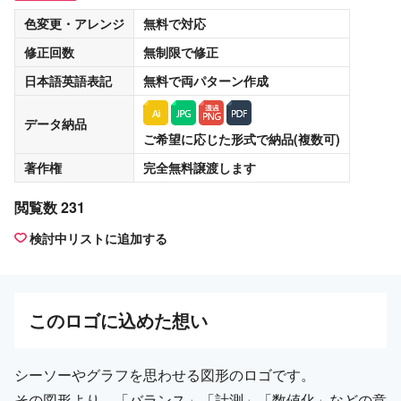
色変更・アレンジ
無料
で対応
修正回数
無制限
で修正
日本語英語表記
無料
で両パターン作成
データ納品
ご希望に応じた形式で納品(複数可)
著作権
完全無料譲渡
します
閲覧数 231
検討中リストに追加する
この
ロゴ
に込めた想い
シーソーやグラフを思わせる図形のロゴです。
その図形より、「バランス」「計測」「数値化」などの意