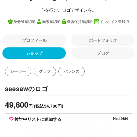
心を掴む、ロゴデザインを。
身分証確認済
面談確認済
機密保持確認済
インボイス登録済
プロフィール
ポートフォリオ
ショップ
ブログ
シーソー
グラフ
バランス
のロゴ
seesaw
49,800
円
(税込54,780円)
検討中リストに追加する
No.44684