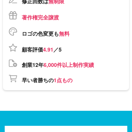
修正回数は
無制限
著作権完全譲渡
ロゴの色変更も
無料
顧客評価
4.91
／5
創業12年
6,000件以上制作実績
早い者勝ちの
1点もの