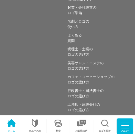
起業・会社設立の
ロゴ準備
名刺とロゴの
使い方
よくある
質問
税理士・士業の
ロゴの選び方
美容サロン・エステの
ロゴの選び方
カフェ・コーヒーショップの
ロゴの選び方
行政書士・司法書士の
ロゴの選び方
工務店・建設会社の
ロゴの選び方
メニュー
料金
ロゴを探す
お客様の声
ホーム
初めての方
Copyright © Simple works Inc. All Rights Reserved.