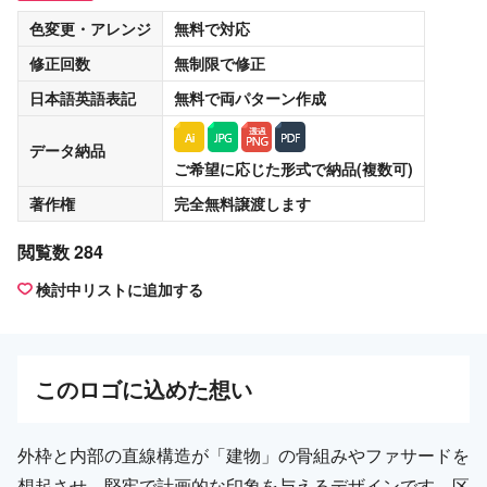
色変更・アレンジ
無料
で対応
修正回数
無制限
で修正
日本語英語表記
無料
で両パターン作成
データ納品
ご希望に応じた形式で納品(複数可)
著作権
完全無料譲渡
します
閲覧数 284
検討中リストに追加する
この
ロゴ
に込めた想い
外枠と内部の直線構造が「建物」の骨組みやファサードを
想起させ、堅牢で計画的な印象を与えるデザインです。区