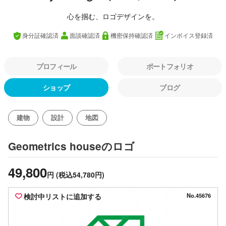
心を掴む、ロゴデザインを。
身分証確認済
面談確認済
機密保持確認済
インボイス登録済
プロフィール
ポートフォリオ
ショップ
ブログ
建物
設計
地図
のロゴ
Geometrics house
49,800
円
(税込54,780円)
検討中リストに追加する
No.45676