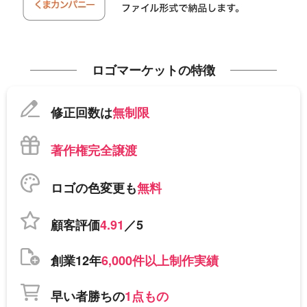
ロゴマーケットの特徴
修正回数は
無制限
著作権完全譲渡
ロゴの色変更も
無料
顧客評価
4.91
／5
創業12年
6,000件以上制作実績
早い者勝ちの
1点もの