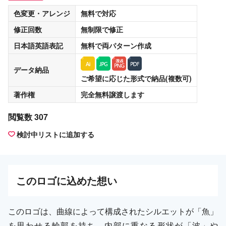
色変更・アレンジ
無料
で対応
修正回数
無制限
で修正
日本語英語表記
無料
で両パターン作成
データ納品
ご希望に応じた形式で納品(複数可)
著作権
完全無料譲渡
します
閲覧数 307
検討中リストに追加する
この
ロゴ
に込めた想い
このロゴは、曲線によって構成されたシルエットが「魚」
を思わせる輪郭を持ち、内部に重なる形状が「波」や