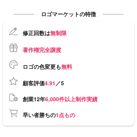
ロゴマーケットの特徴
修正回数は
無制限
著作権完全譲渡
ロゴの色変更も
無料
顧客評価
4.91
／5
創業12年
6,000件以上制作実績
早い者勝ちの
1点もの