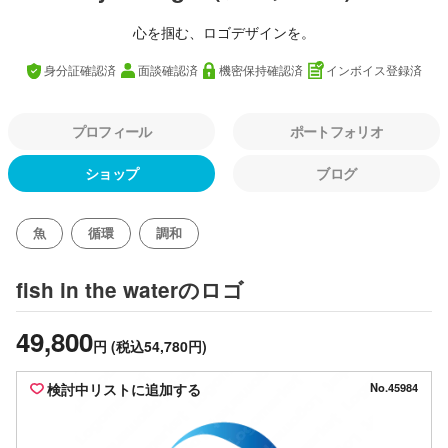
心を掴む、ロゴデザインを。
身分証確認済
面談確認済
機密保持確認済
インボイス登録済
プロフィール
ポートフォリオ
ショップ
ブログ
魚
循環
調和
のロゴ
fish in the water
49,800
円
(税込54,780円)
検討中リストに追加する
No.45984