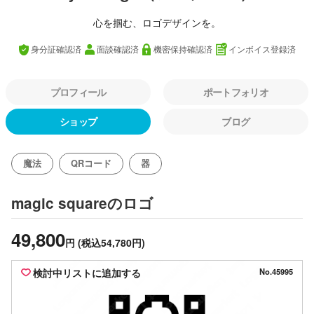
心を掴む、ロゴデザインを。
身分証確認済
面談確認済
機密保持確認済
インボイス登録済
プロフィール
ポートフォリオ
ショップ
ブログ
魔法
QRコード
器
のロゴ
magic square
49,800
円
(税込54,780円)
検討中リストに追加する
No.45995