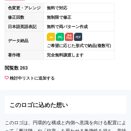
色変更・アレンジ
無料
で対応
修正回数
無制限
で修正
日本語英語表記
無料
で両パターン作成
データ納品
ご希望に応じた形式で納品(複数可)
著作権
完全無料譲渡
します
閲覧数 263
検討中リストに追加する
この
ロゴ
に込めた想い
このロゴは、円環的な構成と内側へ意識を向ける配置によ
って「魔法陣」や「紋章」を思わせる象徴性を持ち、意味