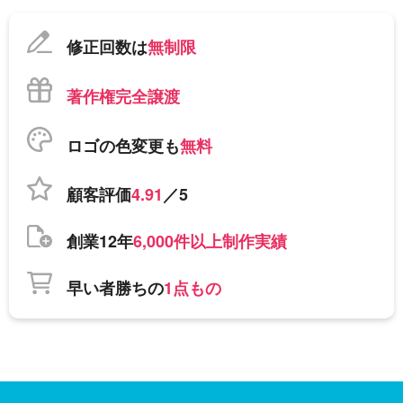
修正回数は
無制限
著作権完全譲渡
ロゴの色変更も
無料
顧客評価
4.91
／5
創業12年
6,000件以上制作実績
早い者勝ちの
1点もの