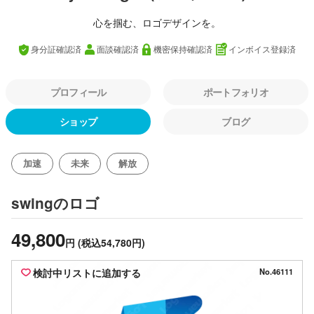
心を掴む、ロゴデザインを。
身分証確認済
面談確認済
機密保持確認済
インボイス登録済
プロフィール
ポートフォリオ
ショップ
ブログ
加速
未来
解放
のロゴ
swing
49,800
円
(税込54,780円)
検討中リストに追加する
No.46111