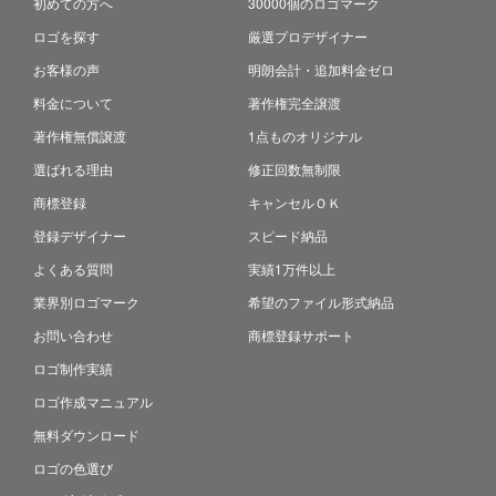
初めての方へ
30000個のロゴマーク
ロゴを探す
厳選プロデザイナー
お客様の声
明朗会計・追加料金ゼロ
料金について
著作権完全譲渡
著作権無償譲渡
1点ものオリジナル
選ばれる理由
修正回数無制限
商標登録
キャンセルＯＫ
登録デザイナー
スピード納品
よくある質問
実績1万件以上
業界別ロゴマーク
希望のファイル形式納品
お問い合わせ
商標登録サポート
ロゴ制作実績
ロゴ作成マニュアル
無料ダウンロード
ロゴの色選び