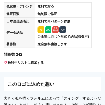
色変更・アレンジ
無料
で対応
修正回数
無制限
で修正
日本語英語表記
無料
で両パターン作成
データ納品
ご希望に応じた形式で納品(複数可)
著作権
完全無料譲渡
します
閲覧数 242
検討中リストに追加する
この
ロゴ
に込めた想い
大きく弧を描くフォルムによって「スイング」するような
動きを生み出し、前方へ押し出される「加速」と瞬間的な