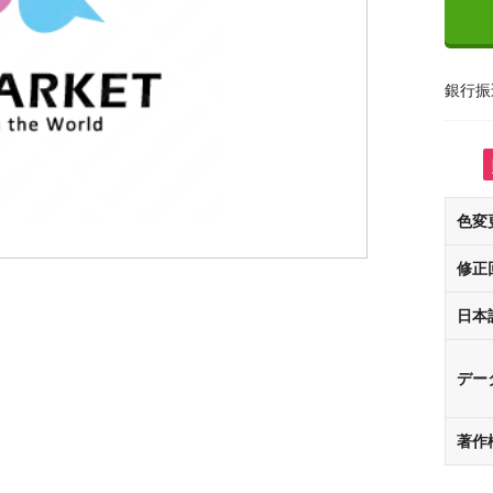
銀行振
色変
修正
日本
デー
著作