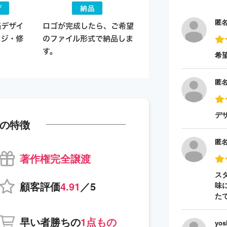
匿
希
匿
デ
の特徴
匿
著作権完全譲渡
ス
顧客評価
4.91
／5
味
た
早い者勝ちの
1点もの
yos