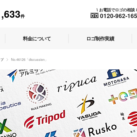
1,633
お電話でロゴの相談
\
0120-962-16
件
料金について
ロゴ制作実績
ップ
No.46126「discussion」