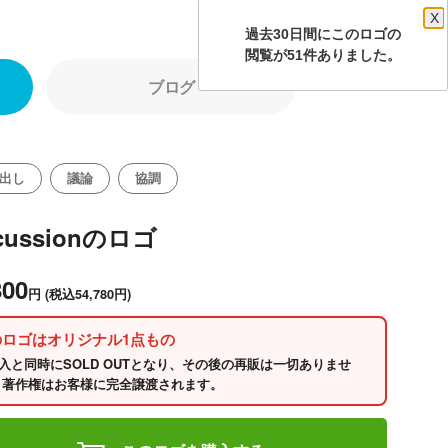
X
過去30日間にこのロゴの
閲覧が51件ありました。
ブログ
出し
議論
協調
scussionのロゴ
800
円
(税込54,780円)
のロゴはオリジナル1点もの
入と同時にSOLD OUTとなり、その後の再販は一切ありませ
 著作権はお客様に完全譲渡されます。