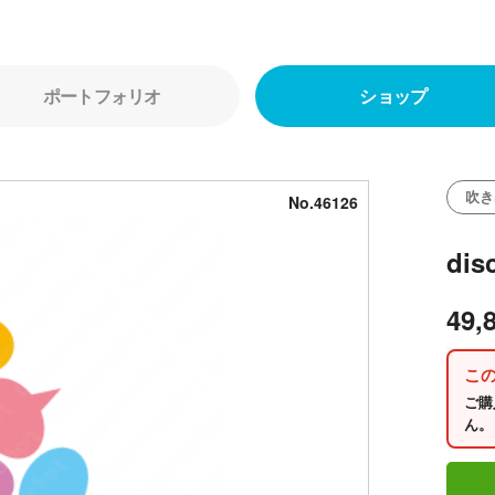
ポートフォリオ
ショップ
吹き
No.46126
di
49,
こ
ご購
ん。