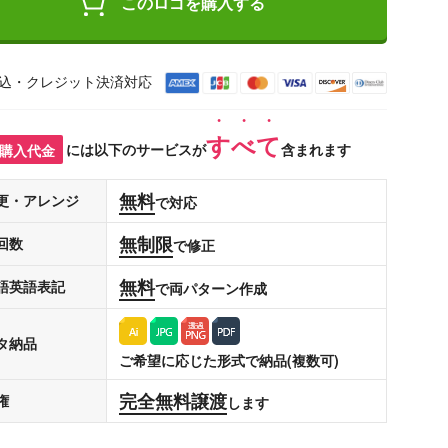
このロゴを購入する
込・クレジット決済対応
すべて
購入代金
には以下のサービスが
含まれます
無料
更・アレンジ
で対応
無制限
回数
で修正
無料
語英語表記
で両パターン作成
タ納品
ご希望に応じた形式で納品(複数可)
完全無料譲渡
権
します