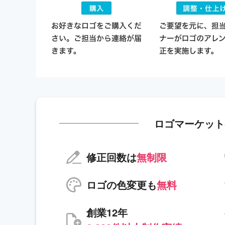
ロゴマーケット
修正回数は
無制限
ロゴの色変更も
無料
創業12年