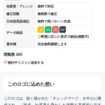
色変更・アレンジ
無料
で対応
修正回数
無制限
で修正
日本語英語表記
無料
で両パターン作成
データ納品
ご希望に応じた形式で納品(複数可)
著作権
完全無料譲渡
します
閲覧数 265
検討中リストに追加する
この
ロゴ
に込めた想い
このロゴは、鋭く描かれた「チェックマーク」を中心に構
成され、「達成」や基準を満たした状態を直感的に示す