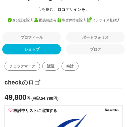
心を掴む、ロゴデザインを。
身分証確認済
面談確認済
機密保持確認済
インボイス登録済
プロフィール
ポートフォリオ
ショップ
ブログ
チェックマーク
認証
時計
のロゴ
check
49,800
円
(税込54,780円)
検討中リストに追加する
No.46265