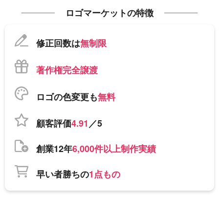
ロゴマーケットの特徴
修正回数は
無制限
著作権完全譲渡
ロゴの色変更も
無料
顧客評価
4.91
／5
創業12年
6,000件以上制作実績
早い者勝ちの
1点もの