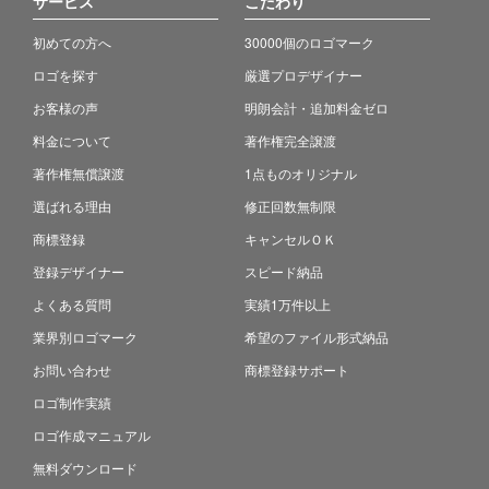
サービス
こだわり
初めての方へ
30000個のロゴマーク
ロゴを探す
厳選プロデザイナー
お客様の声
明朗会計・追加料金ゼロ
料金について
著作権完全譲渡
著作権無償譲渡
1点ものオリジナル
選ばれる理由
修正回数無制限
商標登録
キャンセルＯＫ
登録デザイナー
スピード納品
よくある質問
実績1万件以上
業界別ロゴマーク
希望のファイル形式納品
お問い合わせ
商標登録サポート
ロゴ制作実績
ロゴ作成マニュアル
無料ダウンロード