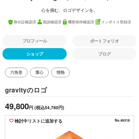
心を掴む、ロゴデザインを。
身分証確認済
面談確認済
機密保持確認済
インボイス登録済
プロフィール
ポートフォリオ
ショップ
ブログ
六角形
重心
情熱
のロゴ
gravity
49,800
円
(税込54,780円)
検討中リストに追加する
No.46318