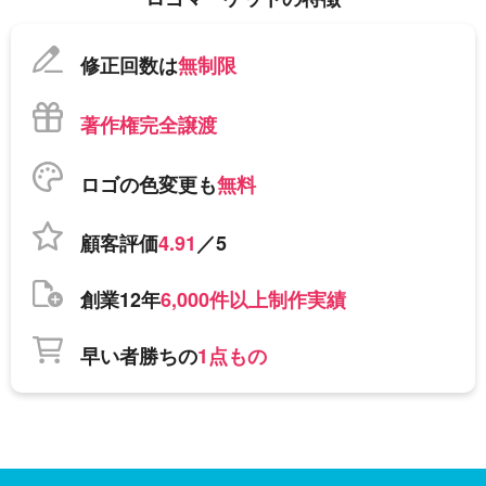
修正回数は
無制限
著作権完全譲渡
ロゴの色変更も
無料
顧客評価
4.91
／5
創業12年
6,000件以上制作実績
早い者勝ちの
1点もの