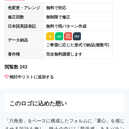
色変更・アレンジ
無料
で対応
修正回数
無制限
で修正
日本語英語表記
無料
で両パターン作成
データ納品
ご希望に応じた形式で納品(複数可)
著作権
完全無料譲渡
します
閲覧数 243
検討中リストに追加する
この
ロゴ
に込めた想い
「六角形」をベースに構成したフォルムに「重心」を感じ
させる設計を施し、静止の中に“「緊張感」あるバラン