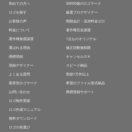
初めての方へ
30000個のロゴマーク
ロゴを探す
厳選プロデザイナー
お客様の声
明朗会計・追加料金ゼロ
料金について
著作権完全譲渡
著作権無償譲渡
1点ものオリジナル
選ばれる理由
修正回数無制限
商標登録
キャンセルＯＫ
登録デザイナー
スピード納品
よくある質問
実績1万件以上
業界別ロゴマーク
希望のファイル形式納品
お問い合わせ
商標登録サポート
ロゴ制作実績
ロゴ作成マニュアル
無料ダウンロード
ロゴの色選び