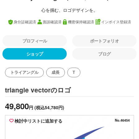
心を掴む、ロゴデザインを。
身分証確認済
面談確認済
機密保持確認済
インボイス登録済
プロフィール
ポートフォリオ
ショップ
ブログ
トライアングル
成長
T
のロゴ
triangle vector
49,800
円
(税込54,780円)
検討中リストに追加する
No.46454