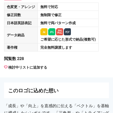
色変更・アレンジ
無料
で対応
修正回数
無制限
で修正
日本語英語表記
無料
で両パターン作成
データ納品
ご希望に応じた形式で納品(複数可)
著作権
完全無料譲渡
します
閲覧数 228
検討中リストに追加する
この
ロゴ
に込めた想い
「成長」や「向上」を直感的に伝える「ベクトル」を基軸
に構成したシンボルです。「三角形」や「トライアング