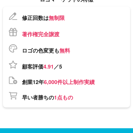
修正回数は
無制限
著作権完全譲渡
ロゴの色変更も
無料
顧客評価
4.91
／5
創業12年
6,000件以上制作実績
早い者勝ちの
1点もの