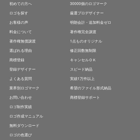
初めての方へ
30000個のロゴマーク
ロゴを探す
厳選プロデザイナー
お客様の声
明朗会計・追加料金ゼロ
料金について
著作権完全譲渡
著作権無償譲渡
1点ものオリジナル
選ばれる理由
修正回数無制限
商標登録
キャンセルＯＫ
登録デザイナー
スピード納品
よくある質問
実績1万件以上
業界別ロゴマーク
希望のファイル形式納品
お問い合わせ
商標登録サポート
ロゴ制作実績
ロゴ作成マニュアル
無料ダウンロード
ロゴの色選び